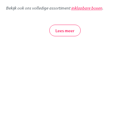
Bekijk ook ons volledige assortiment
inklapbare boxen
.
De inklapbare boxen van MamaLoes Ding hebben een mooie,
stijlvolle uitstraling en zijn perfect om in te spelen of te dutten.
Lees meer
De boxen zijn in een handomdraai opgezet of ingeklapt en
voorzien van mesh zijkanten en een bodemmatrasje. Ideaal voor
thuis of onderweg!
Ding Inklapbare Box Online Bestellen
Heb je nog vragen over de boxen van Ding of over andere
artikelen uit ons ruime assortiment? Neem gerust
contact
met
ons op, of kom gezellig langs in een van
onze winkels
. We staan
graag voor je klaar!