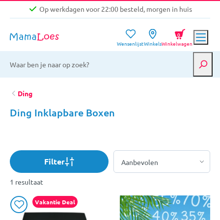
Op werkdagen voor 22:00 besteld, morgen in huis
Niet goed, geld terug garantie
0
Wensenlijst
Winkels
Winkelwagen
Gratis verzending vanaf €39,-
Op werkdagen voor 22:00 besteld, morgen in huis
Niet goed, geld terug garantie
Ding
Ding Inklapbare Boxen
Filter
1 resultaat
Vakantie Deal