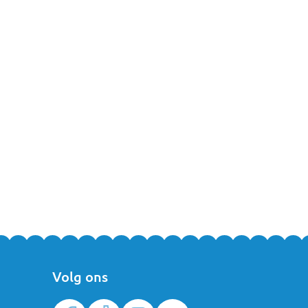
g vragen over de autostoelen van Ding of over andere artikelen uit
Volg ons