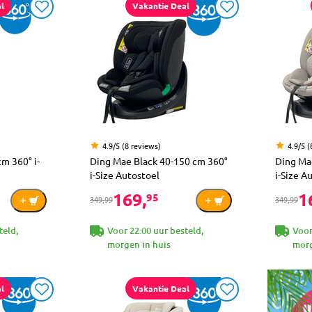
l
Vakantie Deal
4.9/5 (8 reviews)
4.9/5 (
m 360° i-
Ding Mae Black 40-150 cm 360°
Ding Ma
i-Size Autostoel
i-Size A
169,
1
95
349,99
349,99
teld,
Voor 22:00 uur besteld,
Voor
morgen in huis
morg
l
Vakantie Deal