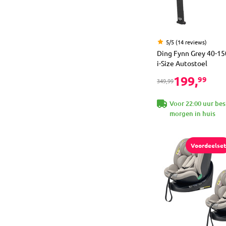
5/5 (14 reviews)
Ding Fynn Grey 40-15
i-Size Autostoel
199,
99
349,99
Voor 22:00 uur bes
morgen in huis
Voordeelset