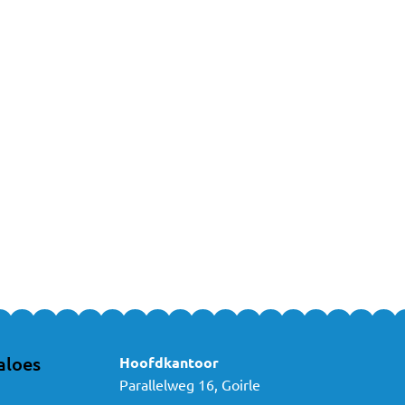
dan rechtop zitten, wordt het kinderzitje voorwaarts geplaatst.
je online bestellen
jes van Ding vervoer je je kindje altijd veilig en comfortabel! Heb je no
 Neem dan gerust vrijblijvend
contact
met ons op!
aloes
Hoofdkantoor
Parallelweg 16, Goirle