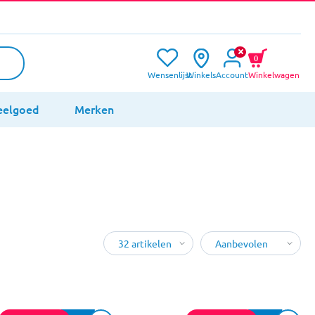
0
Wensenlijst
Winkels
Account
Winkelwagen
eelgoed
Merken