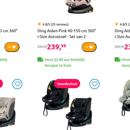
4.8/5 (25 reviews)
4.8/5 (
0 cm 360°
Ding Aiden Pink 40-150 cm 360°
Ding Ai
i-Size Autostoel - Set van 2
i-Size A
239,
2
99
399,99
399,99
teld,
Voor 22:00 uur besteld,
Voor
morgen in huis
morg
Voordeelset