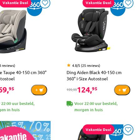
Vakantie Deal
Vakantie Deal
8 reviews)
4.8/5 (25 reviews)
e Taupe 40-150 cm 360°
Ding Aiden Black 40-150 cm
utostoel
360° i-Size Autostoel
69,
124,
95
95
199,99
 22:00 uur besteld,
Voor 22:00 uur besteld,
en in huis
morgen in huis
Vakantie Deal