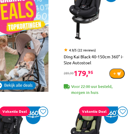
4.9/5 (22 reviews)
Ding Kai Black 40-150cm 360° i-
Size Autostoel
179,
95
289,99
Voor 22:00 uur besteld,
morgen in huis
Vakantie Deal
Vakantie Deal