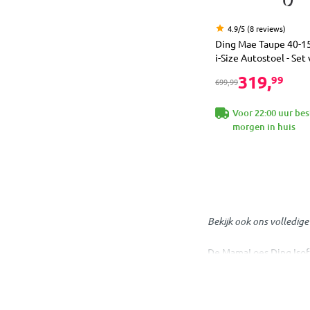
4.9/5 (8 reviews)
Ding Mae Taupe 40-1
i-Size Autostoel - Set
319,
99
699,99
Voor 22:00 uur bes
morgen in huis
Bekijk ook ons volledig
De MamaLoes Ding Isofix
van maar liefst 12 jaar!
In de groep 0+ (0-13 kg