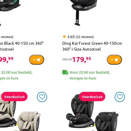
4 reviews)
4.9/5 (22 reviews)
nn Black 40-150 cm 360°
Ding Kai Forest Green 40-150cm
utostoel
360° i-Size Autostoel
99,
179,
99
95
289,99
 22:00 uur besteld,
Voor 22:00 uur besteld,
en in huis
morgen in huis
Voordeelset
Voordeelset