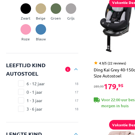
Vakantie Dea
Zwart
Beige
Groen
Grijs
Roze
Blauw
4.9/5 (22 reviews)
LEEFTIJD KIND
Ding Kai Grey 40-150c
AUTOSTOEL
Size Autostoel
6 - 12 jaar
18
179,
95
289,99
0 - 1 jaar
17
Voor 22:00 uur bes
1 - 3 jaar
17
morgen in huis
3 - 6 jaar
18
Vakantie Dea
LENGTE KIND