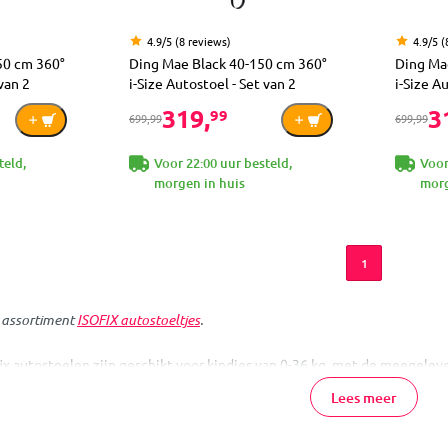
4.9/5 (8 reviews)
4.9/5 (
50 cm 360°
Ding Mae Black 40-150 cm 360°
Ding Ma
 van 2
i-Size Autostoel - Set van 2
i-Size A
319,
3
99
699,99
699,99
teld,
Voor 22:00 uur besteld,
Voor
morgen in huis
morg
1
e assortiment
ISOFIX autostoeltjes
.
 autostoelen zijn geschikt voor kindjes van 0-36 kg, met de meegelever
Lees meer
) fase plaats je de autostoel altijd met bevestiging van ISOFIX-connector