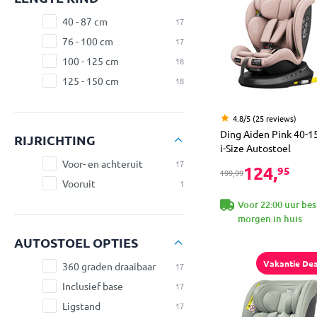
40 - 87 cm
17
76 - 100 cm
17
100 - 125 cm
18
125 - 150 cm
18
4.8/5 (25 reviews)
Ding Aiden Pink 40-1
RIJRICHTING
i-Size Autostoel
Voor- en achteruit
17
124,
95
199,99
Vooruit
1
Voor 22:00 uur bes
morgen in huis
AUTOSTOEL OPTIES
Vakantie Dea
360 graden draaibaar
17
Inclusief base
17
Ligstand
17