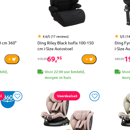
4.6/5 (17 reviews)
5/5 (1
0 cm 360°
Ding Riley Black Isofix 100-150
Ding Fy
cm i-Size Autostoel
i-Size A
69,
1
95
119,99
349,99
teld,
Voor 22:00 uur besteld,
Voor
morgen in huis
morg
l
Voordeelset