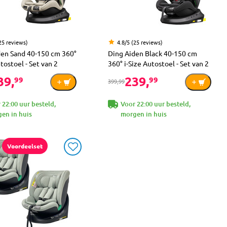
25 reviews)
4.8/5 (25 reviews)
den Sand 40-150 cm 360°
Ding Aiden Black 40-150 cm
utostoel - Set van 2
360° i-Size Autostoel - Set van 2
39,
239,
99
99
399,99
 22:00 uur besteld,
Voor 22:00 uur besteld,
en in huis
morgen in huis
Voordeelset