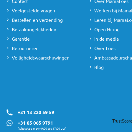
Contact
Over MamaLoes
Veelgestelde vragen
Werken bij Mama
Bestellen en verzending
Leren bij MamaLo
Betaalmogelijkheden
Open Hiring
Garantie
In de media
Retourneren
Over Loes
Veiligheidswaarschuwingen
Ambassadeursch
Blog
+31 13 220 59 59
+31 85 065 9791
(WhatsApp ma-vr 9:00 tot 17:00 uur)