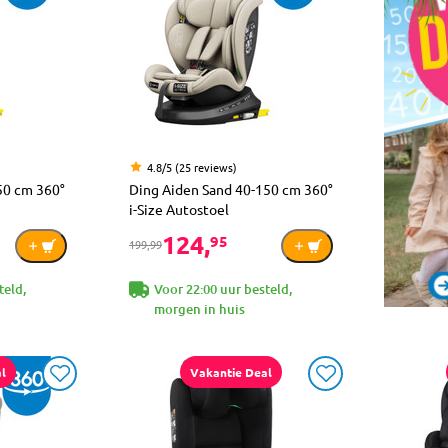
4.8/5 (25 reviews)
50 cm 360°
Ding Aiden Sand 40-150 cm 360°
i-Size Autostoel
124,
95
199,99
teld,
Voor 22:00 uur besteld,
morgen in huis
l
Vakantie Deal