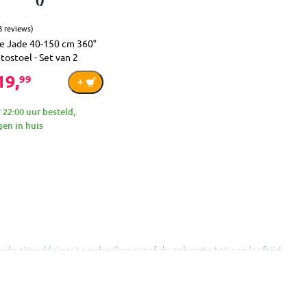
8 reviews)
e Jade 40-150 cm 360°
utostoel - Set van 2
19,
99
 22:00 uur besteld,
en in huis
de zitverkleiner te gebruiken vanaf de geboorte tot een leeftijd
s en top tether of de autogordel tegen de rijrichting in. Vanaf