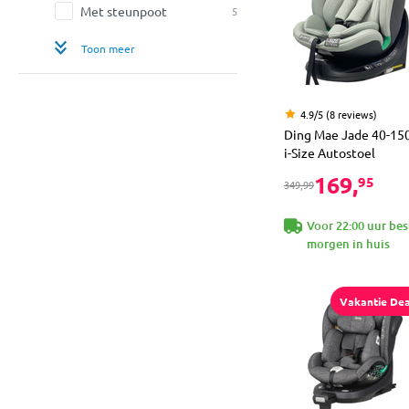
Met steunpoot
5
Toon meer
4.9/5 (8 reviews)
Ding Mae Jade 40-15
i-Size Autostoel
169,
95
349,99
Voor 22:00 uur bes
morgen in huis
Vakantie Dea