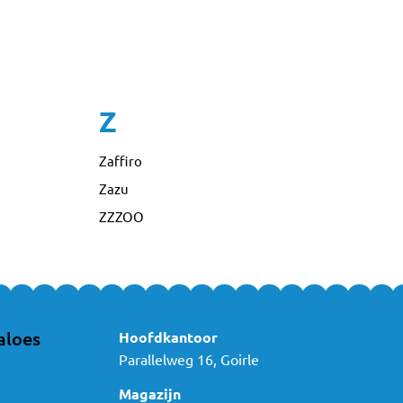
Z
Zaffiro
Zazu
ZZZOO
aloes
Hoofdkantoor
Parallelweg 16, Goirle
Magazijn