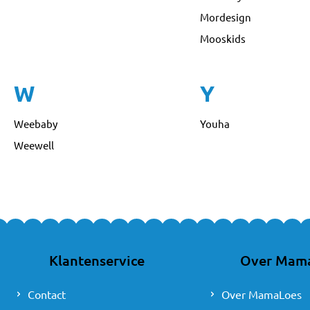
Mordesign
Mooskids
W
Y
Weebaby
Youha
Weewell
Klantenservice
Over Mam
Contact
Over MamaLoes