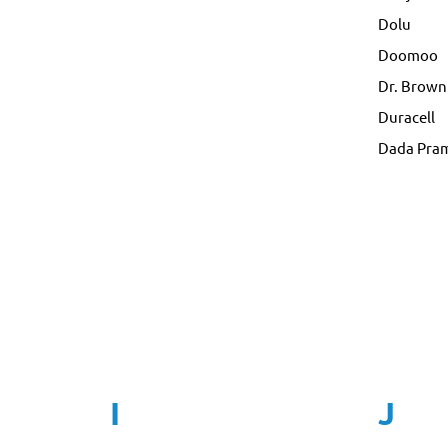
Dolu
Doomoo
Dr. Brown
Duracell
Dada Pra
I
J