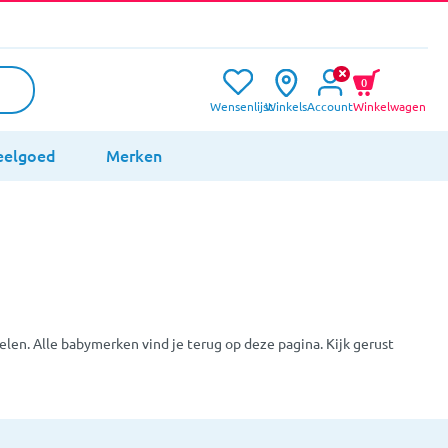
0
Wensenlijst
Winkels
Account
Winkelwagen
eelgoed
Merken
en. Alle babymerken vind je terug op deze pagina. Kijk gerust