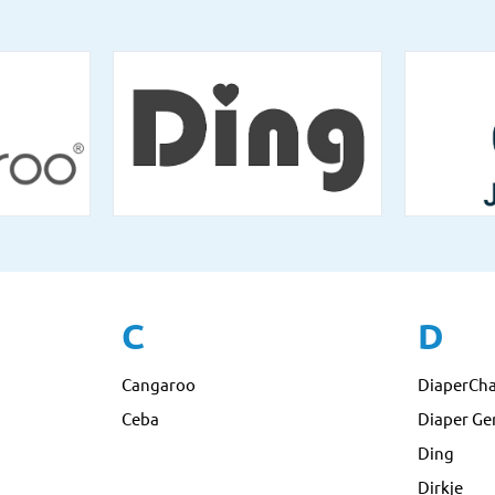
C
D
Cangaroo
DiaperCh
Ceba
Diaper Ge
Ding
Dirkje