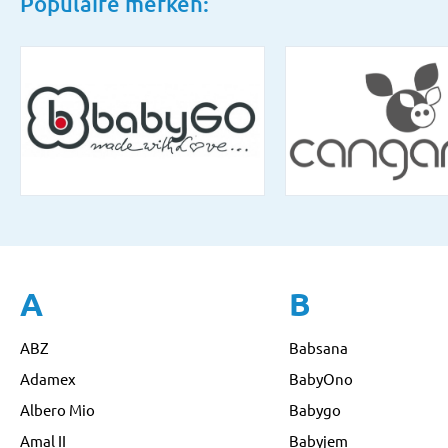
Populaire merken:
A
B
ABZ
Babsana
Adamex
BabyOno
Albero Mio
Babygo
Amal II
Babyjem