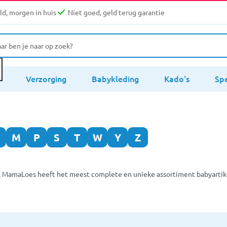
d, morgen in huis
Niet goed, geld terug garantie
s
Verzorging
Babykleding
Kado's
Sp
M
P
S
T
W
Y
Z
. MamaLoes heeft het meest complete en unieke assortiment babyartikel