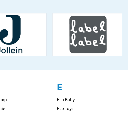
E
amp
Eco Baby
nie
Eco Toys