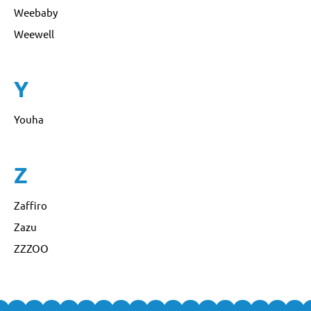
Weebaby
Weewell
Y
Youha
Z
Zaffiro
Zazu
ZZZOO