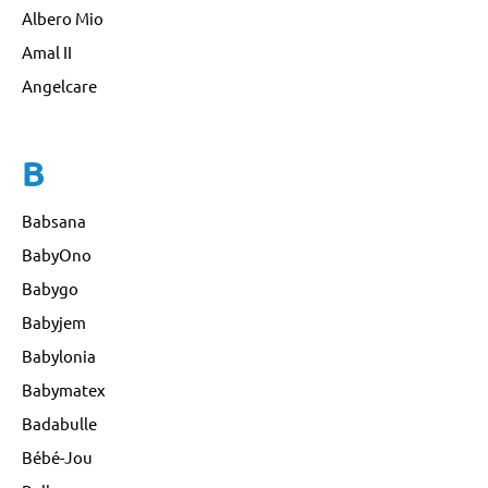
Albero Mio
Amal II
Angelcare
B
Babsana
BabyOno
Babygo
Babyjem
Babylonia
Babymatex
Badabulle
Bébé-Jou