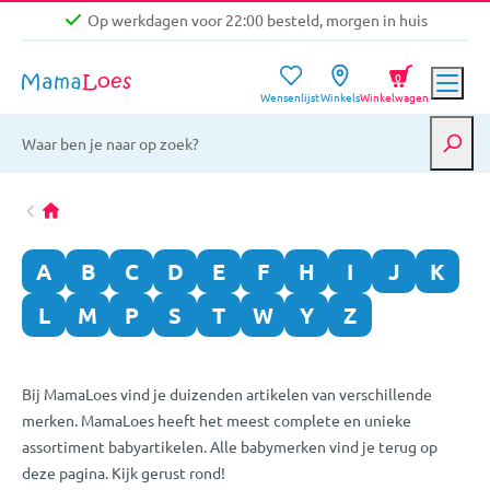
Op werkdagen voor 22:00 besteld, morgen in huis
Niet goed, geld terug garantie
0
Wensenlijst
Winkels
Winkelwagen
Gratis verzending vanaf €39,-
Op werkdagen voor 22:00 besteld, morgen in huis
Niet goed, geld terug garantie
A
B
C
D
E
F
H
I
J
K
L
M
P
S
T
W
Y
Z
Bij MamaLoes vind je duizenden artikelen van verschillende
merken. MamaLoes heeft het meest complete en unieke
assortiment babyartikelen. Alle babymerken vind je terug op
deze pagina. Kijk gerust rond!