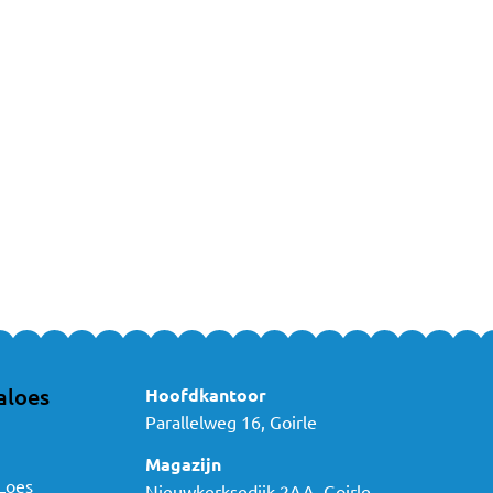
ook onderweg
derwagen en autostoel
kleuren, stoffen en designs
nline bestellen bij MamaLoes
n ruime keuze aan wikkeldekens in verschillende stijlen en materialen. 
is altijd een wikkeldeken die bij jouw wensen past.
 van de wikkeldekens of andere producten uit ons assortiment? Neem d
der!
aloes
Hoofdkantoor
Parallelweg 16, Goirle
Magazijn
Loes
Nieuwkerksedijk 2AA, Goirle