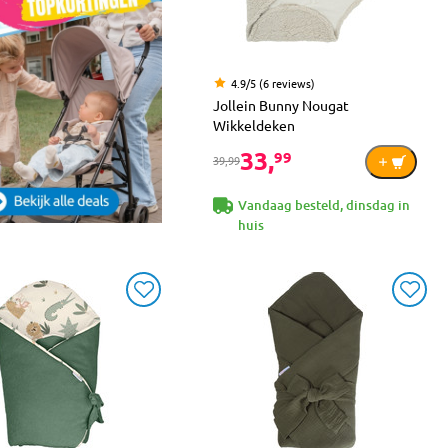
4.9/5 (6 reviews)
Jollein Bunny Nougat
Wikkeldeken
33,
99
39,99
Vandaag besteld, dinsdag in
huis