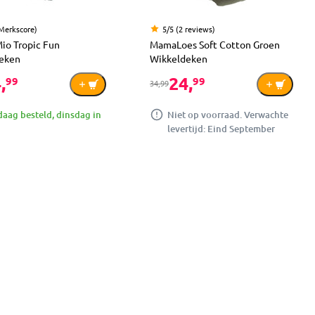
(Merkscore)
5/5 (2 reviews)
io Tropic Fun
MamaLoes Soft Cotton Groen
eken
Wikkeldeken
,
24,
99
99
34,99
aag besteld, dinsdag in
Niet op voorraad. Verwachte
levertijd: Eind September