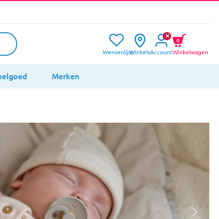
0
Wensenlijst
Winkels
Account
Winkelwagen
eelgoed
Merken