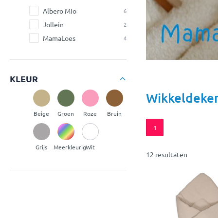
Albero Mio
6
Jollein
2
MamaLoes
4
KLEUR
Wikkeldeke
Beige
Groen
Roze
Bruin
1
Grijs
Meerkleurig
Wit
12 resultaten