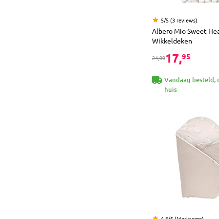
5/5 (3 reviews)
Albero Mio Sweet He
Wikkeldeken
17,
95
24,99
Vandaag besteld, 
huis
4.6/5 (Merkscore)