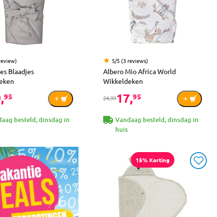
review)
5/5 (3 reviews)
s Blaadjes
Albero Mio Africa World
eken
Wikkeldeken
,
17,
95
95
24,99
aag besteld, dinsdag in
Vandaag besteld, dinsdag in
huis
15% Korting