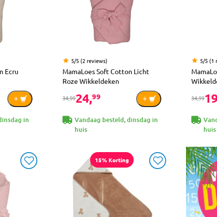
5/5 (2 reviews)
5/5 (1 
n Ecru
MamaLoes Soft Cotton Licht
MamaLoe
Roze Wikkeldeken
Wikkeld
24,
19
99
34,99
34,99
dinsdag in
Vandaag besteld, dinsdag in
Vand
huis
huis
15% Korting