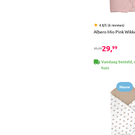
4.8/5 (6 reviews)
Albero Mio Pink Wik
29,
99
39,99
Vandaag besteld, 
huis
Nieuw