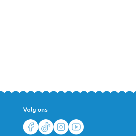
Of je nu op zoek bent naar een zachte fleece variant of een
an gerust
contact
met ons op of kom langs in een van onze winkels.
Volg ons