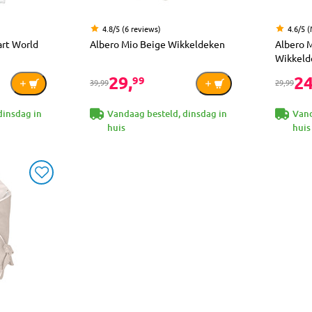
4.8/5 (6 reviews)
4.6/5 
art World
Albero Mio Beige Wikkeldeken
Albero M
Wikkeld
29,
24
99
39,99
29,99
dinsdag in
Vandaag besteld, dinsdag in
Vand
huis
huis