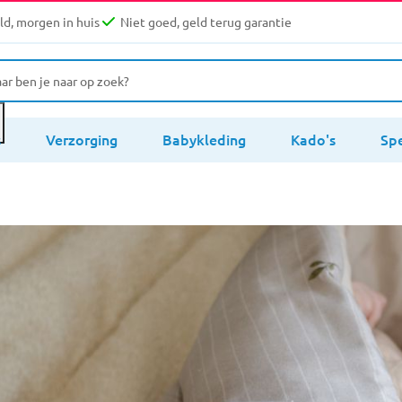
d, morgen in huis
Niet goed, geld terug garantie
s
Verzorging
Babykleding
Kado's
Sp