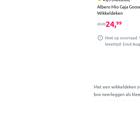
Albero Mio Gaja Goos
Wikkeldeken
24,
99
29,99
Niet op voorraad.
levertijd: Eind Au
Met een wikkeldeken zor
box neerleggen als klee
nestje. Ook in de kind
Voordelen van 
Geeft warmte en gebo