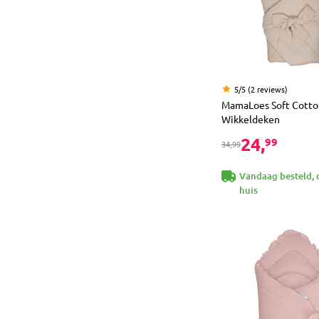
5/5 (2 reviews)
MamaLoes Soft Cotto
Wikkeldeken
24,
99
34,99
Vandaag besteld, 
huis