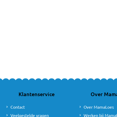
Makkelijk in gebruik, 
Geschikt voor box, kin
Verkrijgbaar in diverse 
Wikkeldekens o
Bij MamaLoes vind je ee
ademende katoenmix, er 
Heb je vragen over een
We helpen je graag ver
Klantenservice
Over Mam
Contact
Over MamaLoes
Veelgestelde vragen
Werken bij Mama