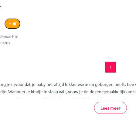
e
 Verwachte
gustus
1
g je ervoor dat je baby het altijd lekker warm en geborgen heeft. Een w
dje. Wanneer je kindje in slaap valt, vouw je de deken gemakkelijk om 
erwagen of het autostoeltje biedt een wikkeldeken uitkomst, vooral op 
Lees meer
een wikkeldeken:
rgenheid