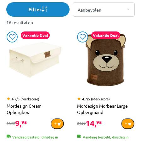
Filter
16 resultaten
Vakantie Deal
Vakantie Deal
4.7/5 (Merkscore)
4.7/5 (Merkscore)
Mordesign Cream
Mordesign Morbear Large
Opbergbox
Opbergmand
9,
14,
95
95
14,99
34,99
Vandaag besteld, dinsdag in
Vandaag besteld, dinsdag in