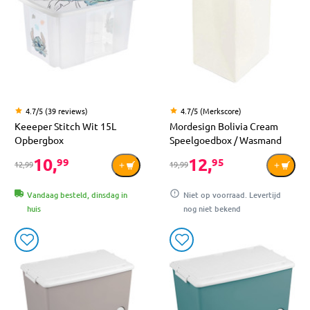
4.7/5 (39 reviews)
4.7/5 (Merkscore)
Keeeper Stitch Wit 15L
Mordesign Bolivia Cream
Opbergbox
Speelgoedbox / Wasmand
10,
12,
99
95
12,99
19,99
Vandaag besteld, dinsdag in
Niet op voorraad. Levertijd
huis
nog niet bekend