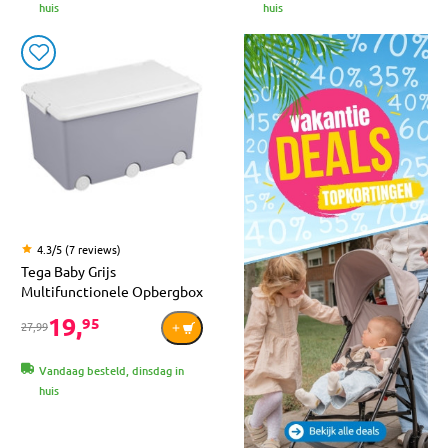
huis
huis
4.3/5 (7 reviews)
Tega Baby Grijs
Multifunctionele Opbergbox
19,
95
27,99
Vandaag besteld, dinsdag in
huis