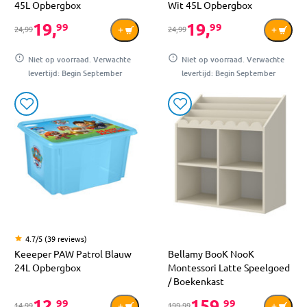
45L Opbergbox
Wit 45L Opbergbox
19,
19,
99
99
24,99
24,99
Niet op voorraad. Verwachte
Niet op voorraad. Verwachte
levertijd: Begin September
levertijd: Begin September
4.7/5 (39 reviews)
Keeeper PAW Patrol Blauw
Bellamy BooK NooK
24L Opbergbox
Montessori Latte Speelgoed
/ Boekenkast
12,
159,
99
99
14,99
199,99