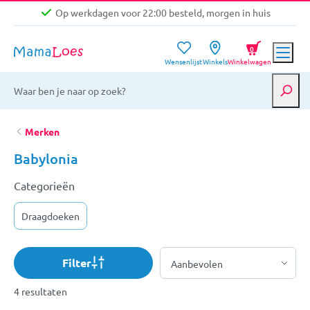
Op werkdagen voor 22:00 besteld, morgen in huis
Niet goed, geld terug garantie
0
Wensenlijst
Winkels
Winkelwagen
Gratis verzending vanaf €39,-
Op werkdagen voor 22:00 besteld, morgen in huis
Niet goed, geld terug garantie
Merken
Babylonia
Categorieën
Draagdoeken
Filter
4 resultaten