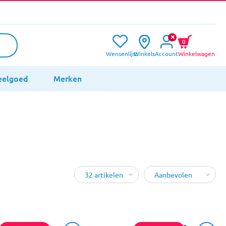
0
Wensenlijst
Winkels
Account
Winkelwagen
eelgoed
Merken