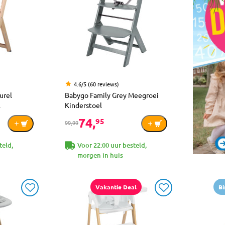
4.6/5 (60 reviews)
urel
Babygo Family Grey Meegroei
l
Kinderstoel
74,
95
99,99
teld,
Voor 22:00 uur besteld,
morgen in huis
Vakantie Deal
Bi