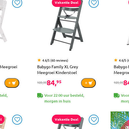
Vakantie Deal
4.6/5 (60 reviews)
4.6/5 (
 Meegroei
Babygo Family XL Grey
Babygo 
Meegroei Kinderstoel
Meegroe
84,
8
95
109,99
109,99
teld,
Voor 22:00 uur besteld,
Voor
morgen in huis
morg
l
Vakantie Deal