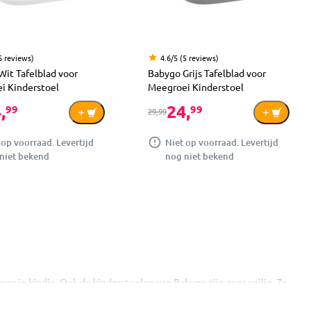
5 reviews)
4.6/5 (5 reviews)
it Tafelblad voor
Babygo Grijs Tafelblad voor
i Kinderstoel
Meegroei Kinderstoel
,
24,
99
99
29,99
 op voorraad. Levertijd
Niet op voorraad. Levertijd
niet bekend
nog niet bekend
or je kindje. Ook de kinderstoelen van Babygo zijn zeer veilig. Zo
o kinderstoelen. Ga voor een meegroei kinderstoel, 360 graden