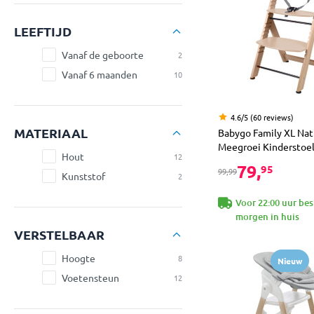
LEEFTIJD
Vanaf de geboorte
2
Vanaf 6 maanden
10
4.6/5 (60 reviews)
MATERIAAL
Babygo Family XL Nat
Meegroei Kinderstoe
Hout
12
79,
95
99,99
Kunststof
2
Voor 22:00 uur bes
morgen in huis
VERSTELBAAR
Hoogte
8
Nieuw
Voetensteun
12