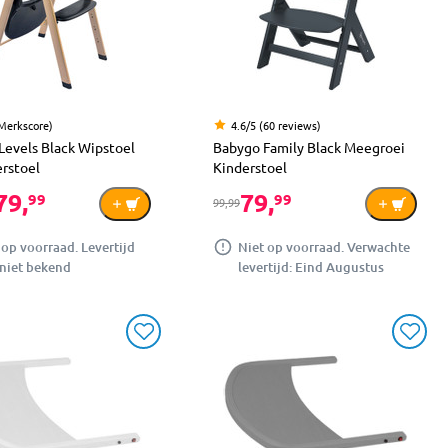
(Merkscore)
4.6/5 (60 reviews)
Levels Black Wipstoel
Babygo Family Black Meegroei
erstoel
Kinderstoel
79,
79,
99
99
99,99
 op voorraad. Levertijd
Niet op voorraad. Verwachte
niet bekend
levertijd: Eind Augustus