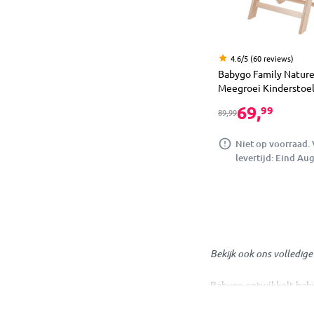
4.6/5 (60 reviews)
Babygo Family Nature
Meegroei Kinderstoe
69,
99
89,99
Niet op voorraad.
levertijd: Eind Au
Bekijk ook ons volledig
Babygo ontwikkelt babyp
kun je zonder probleme