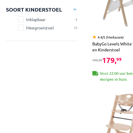
SOORT KINDERSTOEL
Inklapbaar
4
Meegroeistoel
10
4.4/5 (Merkscore)
BabyGo Levels White
en Kinderstoel
179,
99
199,99
Voor 22:00 uur bes
morgen in huis