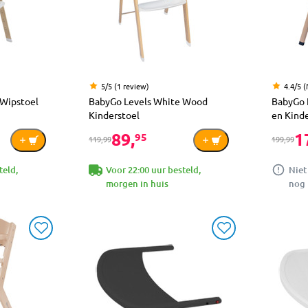
5/5 (1 review)
4.4/5 
 Wipstoel
BabyGo Levels White Wood
BabyGo 
Kinderstoel
en Kind
89,
1
95
119,99
199,99
teld,
Voor 22:00 uur besteld,
Niet
morgen in huis
nog 