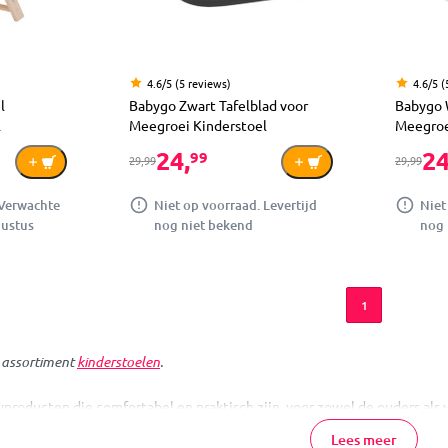
4.6/5 (5 reviews)
4.6/5 (
l
Babygo Zwart Tafelblad voor
Babygo W
l
Meegroei Kinderstoel
Meegroe
24,
24
99
29,99
29,99
 Verwachte
Niet op voorraad. Levertijd
Niet
gustus
nog niet bekend
nog 
1
e assortiment
kinderstoelen
.
roducten die comfortabel en praktisch zijn, voor zowel de ouders als vo
n gezellig samen aan tafel zitten met je kleintje met een van de Babyg
Lees meer