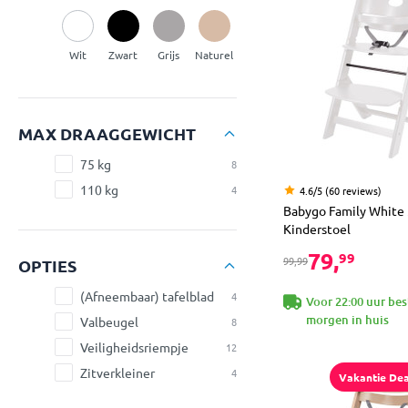
Wit
Zwart
Grijs
Naturel
MAX DRAAGGEWICHT
75 kg
8
110 kg
4
4.6/5 (60 reviews)
Babygo Family White
Kinderstoel
79,
99
99,99
OPTIES
(Afneembaar) tafelblad
4
Voor 22:00 uur bes
morgen in huis
Valbeugel
8
Veiligheidsriempje
12
Zitverkleiner
4
Vakantie Dea