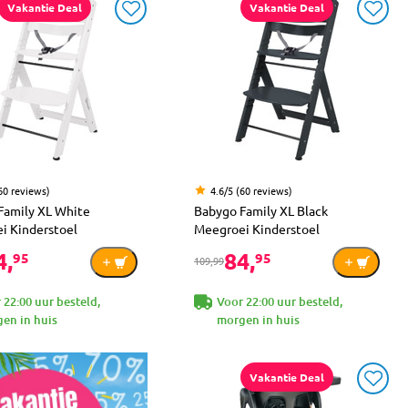
Vakantie Deal
Vakantie Deal
60 reviews)
4.6/5 (60 reviews)
Family XL White
Babygo Family XL Black
i Kinderstoel
Meegroei Kinderstoel
4,
84,
95
95
109,99
 22:00 uur besteld,
Voor 22:00 uur besteld,
en in huis
morgen in huis
Vakantie Deal