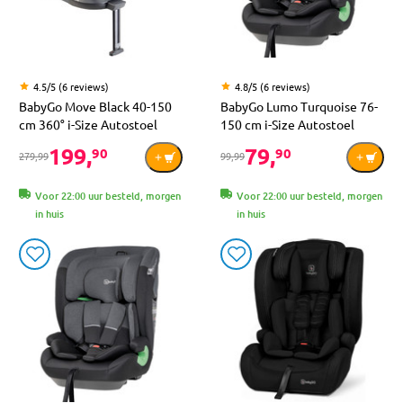
4.5/5 (6 reviews)
4.8/5 (6 reviews)
BabyGo Move Black 40-150
BabyGo Lumo Turquoise 76-
cm 360° i-Size Autostoel
150 cm i-Size Autostoel
199,
79,
90
90
279,99
99,99
Voor 22:00 uur besteld, morgen
Voor 22:00 uur besteld, morgen
in huis
in huis