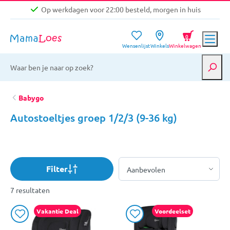
Op werkdagen voor 22:00 besteld, morgen in huis
Niet goed, geld terug garantie
0
Wensenlijst
Winkels
Winkelwagen
Gratis verzending vanaf €39,-
Op werkdagen voor 22:00 besteld, morgen in huis
Niet goed, geld terug garantie
Babygo
Autostoeltjes groep 1/2/3 (9-36 kg)
Filter
7 resultaten
Vakantie Deal
Voordeelset