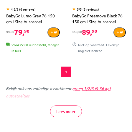
4.8/5 (6 reviews)
5/5 (5 reviews)
BabyGo Lumo Grey 76-150
BabyGo Freemove Black 76-
cm i-Size Autostoel
150 cm i-Size Autostoel
79,
89,
90
90
99,99
119,90
Voor 22:00 uur besteld, morgen
Niet op voorraad. Levertijd
in huis
nog niet bekend
1
Bekijk ook ons volledige assortiment
groep 1/2/3 (9-36 kg)
autostoeltjes
.
Ben je op zoek naar goedkope autostoeltjes voor groep 1/2/3 (9-
Lees meer
36 kg)? Kies dan voor een Babygo autostoel. Deze autostoeltjes
zijn gemaakt van hoogstaande materialen en bieden een zeer
hoge mate van veiligheid. Met een prachtig design en een