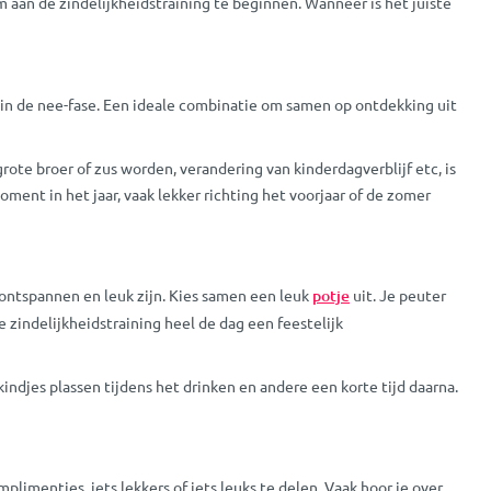
om aan de zindelijkheidstraining te beginnen. Wanneer is het juiste
t in de nee-fase. Een ideale combinatie om samen op ontdekking uit
ote broer of zus worden, verandering van kinderdagverblijf etc, is
ment in het jaar, vaak lekker richting het voorjaar of de zomer
 ontspannen en leuk zijn. Kies samen een leuk
potje
uit. Je peuter
de zindelijkheidstraining heel de dag een feestelijk
indjes plassen tijdens het drinken en andere een korte tijd daarna.
limentjes, iets lekkers of iets leuks te delen. Vaak hoor je over