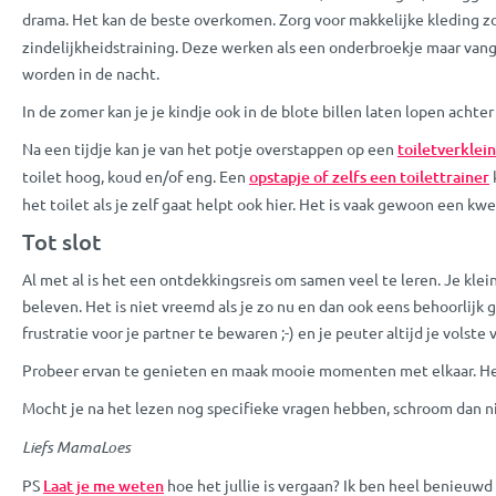
drama. Het kan de beste overkomen. Zorg voor makkelijke kleding z
zindelijkheidstraining. Deze werken als een onderbroekje maar vange
worden in de nacht.
In de zomer kan je je kindje ook in de blote billen laten lopen achte
Na een tijdje kan je van het potje overstappen op een
toiletverklei
toilet hoog, koud en/of eng. Een
opstapje of zelfs een toilettrainer
het toilet als je zelf gaat helpt ook hier. Het is vaak gewoon een k
Tot slot
Al met al is het een ontdekkingsreis om samen veel te leren. Je klein
beleven. Het is niet vreemd als je zo nu en dan ook eens behoorlijk 
frustratie voor je partner te bewaren ;-) en je peuter altijd je vols
Probeer ervan te genieten en maak mooie momenten met elkaar. Het z
Mocht je na het lezen nog specifieke vragen hebben, schroom dan 
Liefs MamaLoes
PS
Laat je me weten
hoe het jullie is vergaan? Ik ben heel benieuwd n