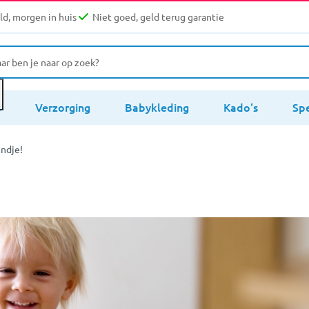
d, morgen in huis
Niet goed, geld terug garantie
s
Verzorging
Babykleding
Kado's
Sp
indje!