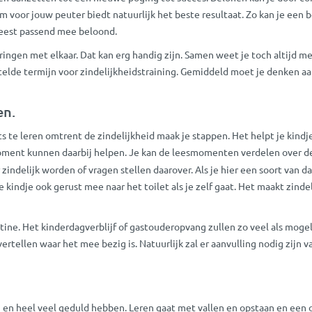
 voor jouw peuter biedt natuurlijk het beste resultaat. Zo kan je een b
 meest passend mee beloond.
ngen met elkaar. Dat kan erg handig zijn. Samen weet je toch altijd me
stelde termijn voor zindelijkheidstraining. Gemiddeld moet je denken 
en.
s te leren omtrent de zindelijkheid maak je stappen. Het helpt je kindj
oment kunnen daarbij helpen. Je kan de leesmomenten verdelen over de da
ndelijk worden of vragen stellen daarover. Als je hier een soort van da
indje ook gerust mee naar het toilet als je zelf gaat. Het maakt zindel
e. Het kinderdagverblijf of gastouderopvang zullen zo veel als mogelijk
ertellen waar het mee bezig is. Natuurlijk zal er aanvulling nodig zijn 
 en heel veel geduld hebben. Leren gaat met vallen en opstaan en een o