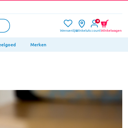
0
Wensenlijst
Winkels
Account
Winkelwagen
eelgoed
Merken