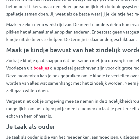
beloningsstickers, maar een eigen persoonlijk klein beloningssysteem
spelletje samen doen. Jij weet als de beste waar jij je kleintje het
Maak er zeker geen wedstrijd van. De meeste ouders delen hun ervari
pikken het allemaal sneller op dan anderen. Er bestaat geen vastge
kindje uit de luiers te helpen. De termijn is daar ondergeschikt aan.
Maak je kindje bewust van het zindelijk word
Zodra je kindje gaat snappen dat het samen met jou op weg is om iet
Voorlezen uit
boekjes
die speciaal geschreven zijn voor dit grote m
Deze momenten kan je ook gebruiken om je kindje te vertellen over zi
worden van alles wat samenhangt met het zindelijk worden. Neem je k
zelf gaan willen doen.
Vergeet niet ook je omgeving mee te nemen in de zindelijkheidsroutin
mogelijk is om het eigen potje mee te nemen en laat je peuter zelf v
echt van hem of haar is.
Je taak als ouder
Je taak als ouder is die van het meedenken, aanmoedigen, uitleggen