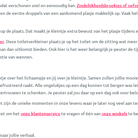
odat verschonen snel en eenvoudig kan.
Zindelijkheidsbroekjes of oef
n de eerste druppels van een aankomend plasje makkelijk op. Vaak helpe
r op de plaats. Dat maakt je kleintje extra bewust van het plasje tijdens
ner
. Deze toiletverkleiner plaats je op het toilet om de zitting wat me
kan dan uitkomst bieden. Ook hier is het weer belangrijk je peuter d
westie van wennen.
tje over het lichaampje en jij over je kleintje. Samen zullen jullie moo
gefrustreerd raakt. Alle ongelukjes op een dag kunnen tot bergen was le
te vertrouwen te schenken. Je peuter zal jou daar op een dag ook voor bel
ijn de unieke momenten in onze levens waar je later nog veel aan terug
niet om het
onze klantenservice
te vragen of één van
onze winkels
te b
aar jullie verhaal.