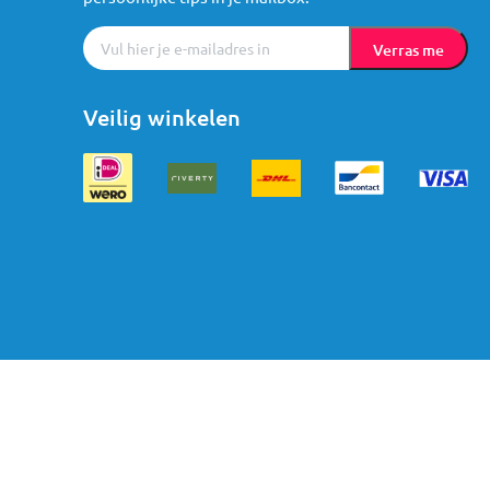
Verras me
Veilig winkelen
Algemene voorwaarden
Cookies
Privacy
© Mama Loes & Kids B.V.