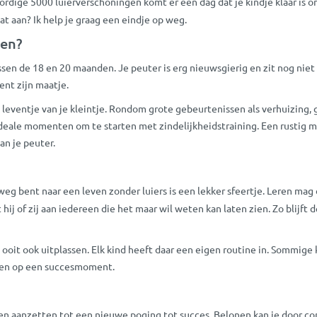
slordige 5000 luierverschoningen komt er een dag dat je kindje klaar is 
t aan? Ik help je graag een eindje op weg.
den?
ussen de 18 en 20 maanden. Je peuter is erg nieuwsgierig en zit nog nie
ent zijn maatje.
eventje van je kleintje. Rondom grote gebeurtenissen als verhuizing, gr
ideale momenten om te starten met zindelijkheidstraining. Een rustig mo
an je peuter.
weg bent naar een leven zonder luiers is een lekker sfeertje. Leren mag
hij of zij aan iedereen die het maar wil weten kan laten zien. Zo blijft 
oit ook uitplassen. Elk kind heeft daar een eigen routine in. Sommige k
turen op een succesmoment.
en aanzetten tot een nieuwe poging tot succes. Belonen kan je door comp