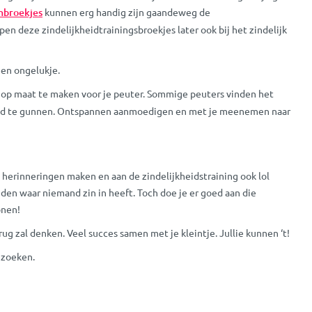
enbroekjes
kunnen erg handig zijn gaandeweg de
n deze zindelijkheidtrainingsbroekjes later ook bij het zindelijk
 een ongelukje.
er op maat te maken voor je peuter. Sommige peuters vinden het
e tijd te gunnen. Ontspannen aanmoedigen en met je meenemen naar
ie herinneringen maken en aan de zindelijkheidstraining ook lol
iden waar niemand zin in heeft. Toch doe je er goed aan die
onen!
 zal denken. Veel succes samen met je kleintje. Jullie kunnen ‘t!
ezoeken.