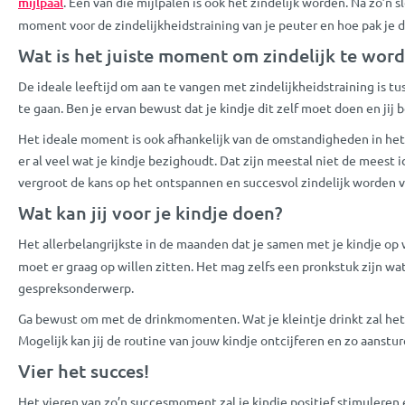
mijlpaal
. Eén van die mijlpalen is ook het zindelijk worden. Na zo’n 
moment voor de zindelijkheidstraining van je peuter en hoe pak je da
Wat is het juiste moment om zindelijk te wor
De ideale leeftijd om aan te vangen met zindelijkheidstraining is t
te gaan. Ben je ervan bewust dat je kindje dit zelf moet doen en jij b
Het ideale moment is ook afhankelijk van de omstandigheden in het l
er al veel wat je kindje bezighoudt. Dat zijn meestal niet de meest 
vergroot de kans op het ontspannen en succesvol zindelijk worden v
Wat kan jij voor je kindje doen?
Het allerbelangrijkste in de maanden dat je samen met je kindje op 
moet er graag op willen zitten. Het mag zelfs een pronkstuk zijn wat 
gespreksonderwerp.
Ga bewust om met de drinkmomenten. Wat je kleintje drinkt zal het o
Mogelijk kan jij de routine van jouw kindje ontcijferen en zo aans
Vier het succes!
Het vieren van zo’n succesmoment zal je kindje positief stimuleren 