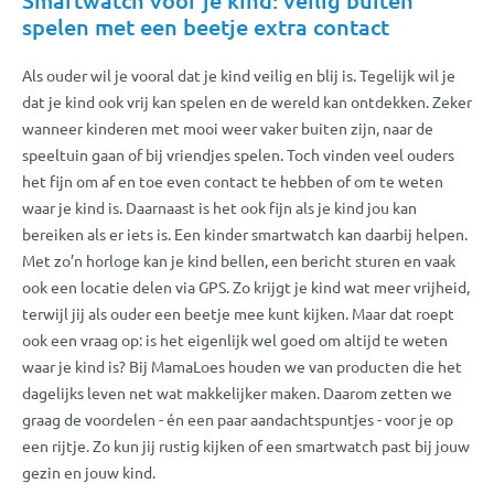
spelen met een beetje extra contact
Als ouder wil je vooral dat je kind veilig en blij is. Tegelijk wil je
dat je kind ook vrij kan spelen en de wereld kan ontdekken. Zeker
wanneer kinderen met mooi weer vaker buiten zijn, naar de
speeltuin gaan of bij vriendjes spelen. Toch vinden veel ouders
het fijn om af en toe even contact te hebben of om te weten
waar je kind is. Daarnaast is het ook fijn als je kind jou kan
bereiken als er iets is. Een kinder smartwatch kan daarbij helpen.
Met zo’n horloge kan je kind bellen, een bericht sturen en vaak
ook een locatie delen via GPS. Zo krijgt je kind wat meer vrijheid,
terwijl jij als ouder een beetje mee kunt kijken. Maar dat roept
ook een vraag op: is het eigenlijk wel goed om altijd te weten
waar je kind is? Bij MamaLoes houden we van producten die het
dagelijks leven net wat makkelijker maken. Daarom zetten we
graag de voordelen - én een paar aandachtspuntjes - voor je op
een rijtje. Zo kun jij rustig kijken of een smartwatch past bij jouw
gezin en jouw kind.