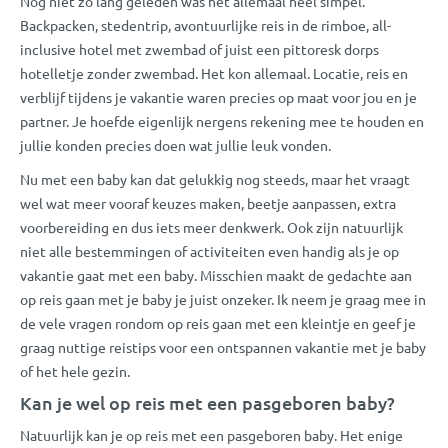
Nog niet zo lang geleden was het allemaal heel simpel.
Backpacken, stedentrip, avontuurlijke reis in de rimboe, all-
inclusive hotel met zwembad of juist een pittoresk dorps
hotelletje zonder zwembad. Het kon allemaal. Locatie, reis en
verblijf tijdens je vakantie waren precies op maat voor jou en je
partner. Je hoefde eigenlijk nergens rekening mee te houden en
jullie konden precies doen wat jullie leuk vonden.
Nu met een baby kan dat gelukkig nog steeds, maar het vraagt
wel wat meer vooraf keuzes maken, beetje aanpassen, extra
voorbereiding en dus iets meer denkwerk. Ook zijn natuurlijk
niet alle bestemmingen of activiteiten even handig als je op
vakantie gaat met een baby. Misschien maakt de gedachte aan
op reis gaan met je baby je juist onzeker. Ik neem je graag mee in
de vele vragen rondom op reis gaan met een kleintje en geef je
graag nuttige reistips voor een ontspannen vakantie met je baby
of het hele gezin.
Kan je wel op reis met een pasgeboren baby?
Natuurlijk kan je op reis met een pasgeboren baby. Het enige