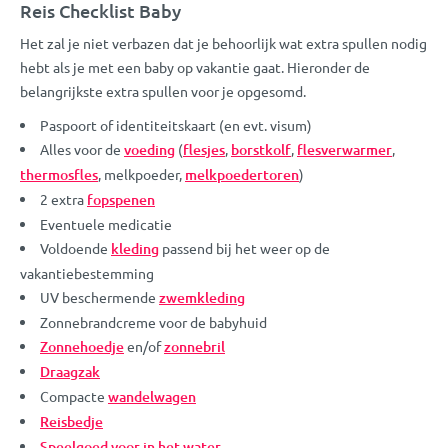
Reis Checklist Baby
Het zal je niet verbazen dat je behoorlijk wat extra spullen nodig
hebt als je met een baby op vakantie gaat. Hieronder de
belangrijkste extra spullen voor je opgesomd.
Paspoort of identiteitskaart (en evt. visum)
Alles voor de
voeding
(
flesjes
,
borstkolf
,
flesverwarmer
,
thermosfles
, melkpoeder,
melkpoedertoren
)
2 extra
fopspenen
Eventuele medicatie
Voldoende
kleding
passend bij het weer op de
vakantiebestemming
UV beschermende
zwemkleding
Zonnebrandcreme voor de babyhuid
Zonnehoedje
en/of
zonnebril
Draagzak
Compacte
wandelwagen
Reisbedje
Speelgoed voor in het water