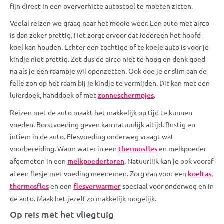
fijn direct in een oververhitte autostoel te moeten zitten.
Veelal reizen we graag naar het mooie weer. Een auto met airco
is dan zeker prettig. Het zorgt ervoor dat iedereen het hoofd
koel kan houden. Echter een tochtige of te koele auto is voor je
kindje niet prettig. Zet dus de airco niet te hoog en denk goed
na als je een raampje wil openzetten. Ook doe je er slim aan de
felle zon op het raam bij je kindje te vermijden. Dit kan met een
luierdoek, handdoek of met
zonneschermpjes
.
Reizen met de auto maakt het makkelijk op tijd te kunnen
voeden. Borstvoeding geven kan natuurlijk altijd. Rustig en
intiem in de auto. Flesvoeding onderweg vraagt wat
voorbereiding. Warm water in een
thermosfles
en melkpoeder
afgemeten in een
melkpoedertoren
. Natuurlijk kan je ook vooraf
al een flesje met voeding meenemen. Zorg dan voor een
koeltas
,
thermosfles
en een
flesverwarmer
speciaal voor onderweg en in
de auto. Maak het jezelf zo makkelijk mogelijk.
Op reis met het vliegtuig