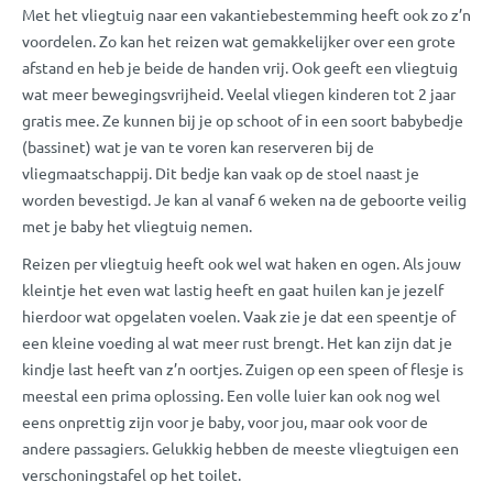
Met het vliegtuig naar een vakantiebestemming heeft ook zo z’n
voordelen. Zo kan het reizen wat gemakkelijker over een grote
afstand en heb je beide de handen vrij. Ook geeft een vliegtuig
wat meer bewegingsvrijheid. Veelal vliegen kinderen tot 2 jaar
gratis mee. Ze kunnen bij je op schoot of in een soort babybedje
(bassinet) wat je van te voren kan reserveren bij de
vliegmaatschappij. Dit bedje kan vaak op de stoel naast je
worden bevestigd. Je kan al vanaf 6 weken na de geboorte veilig
met je baby het vliegtuig nemen.
Reizen per vliegtuig heeft ook wel wat haken en ogen. Als jouw
kleintje het even wat lastig heeft en gaat huilen kan je jezelf
hierdoor wat opgelaten voelen. Vaak zie je dat een speentje of
een kleine voeding al wat meer rust brengt. Het kan zijn dat je
kindje last heeft van z’n oortjes. Zuigen op een speen of flesje is
meestal een prima oplossing. Een volle luier kan ook nog wel
eens onprettig zijn voor je baby, voor jou, maar ook voor de
andere passagiers. Gelukkig hebben de meeste vliegtuigen een
verschoningstafel op het toilet.