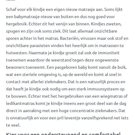
Schaf voor elk kindje een eigen nieuw matrasje aan. Soms lijkt
een babymatrasje nieuw van buiten en dus nog goed voor
hergebruik. Echter zit het venijn van binnen. Kindjes zweten,
spugen en zijn ook soms ziek. Dit laat allemaal onzichtbare
sporen achter in het matras. Bacteriën, virussen maar ook stof en
onzichtbare parasieten vinden het heerlijk om in matrassen te
huisvesten. Naarmate je kindje groeit zal ook de immuniteit
toenemen waardoor de weerstand tegen deze ongewenste
bewoners toeneemt. Een pasgeboren baby komt vanuit de buik,
wat een steriele omgeving is, op de wereld en komt al snel in
contact met allerlei ziekmakers. Dat is een natuurlijk proces en
dat heeft je kindje ook nodig om een sterk immuunsysteem op
te bouwen. Echter met het hergebruiken van een wiegmatras of
ledikantmatras komt je kindje ineens een groot deel van de dag
direct in aanraking met een hoge concentratie ziekmakers. Dat
is onnatuurlijk en voor een pril leventje vanzelfsprekend net iets
te veel.
Kies voor een ondersteunend en comfortabel