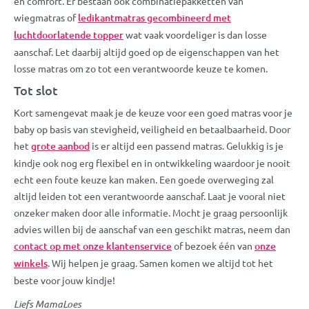
en comfort. Er bestaan ook combinatiepakketten van
wiegmatras of
ledikantmatras gecombineerd met
luchtdoorlatende topper
wat vaak voordeliger is dan losse
aanschaf. Let daarbij altijd goed op de eigenschappen van het
losse matras om zo tot een verantwoorde keuze te komen.
Tot slot
Kort samengevat maak je de keuze voor een goed matras voor je
baby op basis van stevigheid, veiligheid en betaalbaarheid. Door
het
grote aanbod
is er altijd een passend matras. Gelukkig is je
kindje ook nog erg flexibel en in ontwikkeling waardoor je nooit
echt een foute keuze kan maken. Een goede overweging zal
altijd leiden tot een verantwoorde aanschaf. Laat je vooral niet
onzeker maken door alle informatie. Mocht je graag persoonlijk
advies willen bij de aanschaf van een geschikt matras, neem dan
contact op met onze klantenservice
of bezoek één van
onze
winkels
. Wij helpen je graag. Samen komen we altijd tot het
beste voor jouw kindje!
Liefs MamaLoes