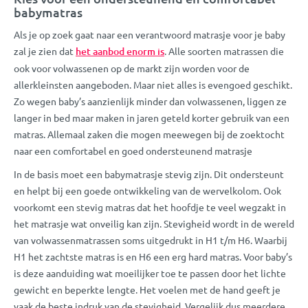
babymatras
Als je op zoek gaat naar een verantwoord matrasje voor je baby
zal je zien dat
het aanbod enorm is
. Alle soorten matrassen die
ook voor volwassenen op de markt zijn worden voor de
allerkleinsten aangeboden. Maar niet alles is evengoed geschikt.
Zo wegen baby’s aanzienlijk minder dan volwassenen, liggen ze
langer in bed maar maken in jaren geteld korter gebruik van een
matras. Allemaal zaken die mogen meewegen bij de zoektocht
naar een comfortabel en goed ondersteunend matrasje
In de basis moet een babymatrasje stevig zijn. Dit ondersteunt
en helpt bij een goede ontwikkeling van de wervelkolom. Ook
voorkomt een stevig matras dat het hoofdje te veel wegzakt in
het matrasje wat onveilig kan zijn. Stevigheid wordt in de wereld
van volwassenmatrassen soms uitgedrukt in H1 t/m H6. Waarbij
H1 het zachtste matras is en H6 een erg hard matras. Voor baby’s
is deze aanduiding wat moeilijker toe te passen door het lichte
gewicht en beperkte lengte. Het voelen met de hand geeft je
vaak de beste indruk van de stevigheid. Vergelijk dus meerdere