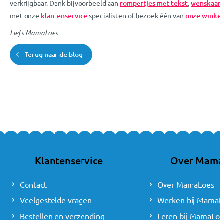
verkrijgbaar. Denk bijvoorbeeld aan
rompertjes met tekst
,
wenskaa
met onze
klantenservice
specialisten of bezoek één van
onze winke
Liefs MamaLoes
Terug naar de blog
Klantenservice
Over Mam
Contact
Over MamaLoes
Veelgestelde vragen
Werken bij Mama
Bestellen en verzending
Leren bij MamaLo