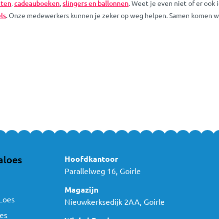
rten
,
cadeauboeken
,
slingers en ballonnen
. Weet je even niet of er ook 
ls
. Onze medewerkers kunnen je zeker op weg helpen. Samen komen we al
aloes
Hoofdkantoor
Parallelweg 16, Goirle
Magazijn
Loes
Nieuwkerksedijk 2AA, Goirle
es