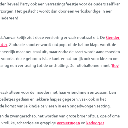
der Reveal Party ook een verrassingsfeestje voor de ouders zelf kan
verzorgen. Het geslacht wordt dan door een verloskundige in een
 iedereen!
. Aanvankelijk ziet deze versiering er vaak neutraal uit. De
Gender
oter
. Zodra de shooter wordt ontpopt of de ballon klapt wordt de
r heerlijk maar neutraal uit, maar zodra de taart wordt aangesneden
g voordat deze geboren is! Je kunt er natuurlijk ook voor kiezen om
alsnog een verrassing tot de onthulling. De folieballonnen met ‘
Boy
’
e vaak alleen voor de moeder met haar vriendinnen en zussen. Een
elletjes gedaan en lekkere hapjes gegeten, vaak ook in het
de komst van je kindje te vieren in een ongedwongen setting.
van de zwangerschap, het worden van grote broer of zus, opa of oma
 vrolijke, schattige en grappige
versieringen
en
kadootjes