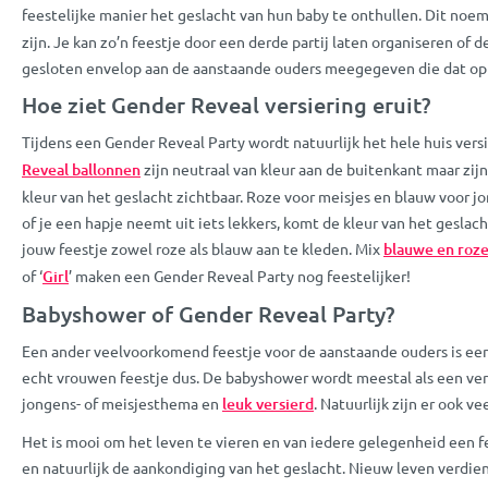
feestelijke manier het geslacht van hun baby te onthullen. Dit no
zijn. Je kan zo’n feestje door een derde partij laten organiseren o
gesloten envelop aan de aanstaande ouders meegegeven die dat op hu
Hoe ziet Gender Reveal versiering eruit?
Tijdens een Gender Reveal Party wordt natuurlijk het hele huis versi
Reveal ballonnen
zijn neutraal van kleur aan de buitenkant maar zij
kleur van het geslacht zichtbaar. Roze voor meisjes en blauw voor jo
of je een hapje neemt uit iets lekkers, komt de kleur van het geslac
jouw feestje zowel roze als blauw aan te kleden. Mix
blauwe en roze
of ‘
Girl
’ maken een Gender Reveal Party nog feestelijker!
Babyshower of Gender Reveal Party?
Een ander veelvoorkomend feestje voor de aanstaande ouders is een 
echt vrouwen feestje dus. De babyshower wordt meestal als een ver
jongens- of meisjesthema en
leuk versierd
. Natuurlijk zijn er ook
Het is mooi om het leven te vieren en van iedere gelegenheid een f
en natuurlijk de aankondiging van het geslacht. Nieuw leven verdie