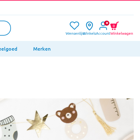
0
Wensenlijst
Winkels
Account
Winkelwagen
eelgoed
Merken