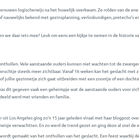
ouwen logischerwijs na het huwelijk overkwam. Ze rolden van de ene z
 of nauwelijks bekend met gezinsplanning, verloskundigen, pretecho’s en
 we daar iets mee? Leuk om eens een kijkje te nemen in de historie va
acht onthullen. Vele aanstaande ouders kunnen niet wachten tot de zwan
n vruchtje steeds meer zichtbaar. Vanaf 16 weken kan het geslacht met 
of jullie gezinnetje zich gaat uitbreiden met een zoontje of een dochte
as dit gegeven vaak een geheimpje wat de aanstaande ouders voor zichzel
deeld werd met vrienden en familie.
 uit Los Angeles ging zo’n 15 jaar geleden viraal met haar blogpost ov
eisje verwachtten. En zo werd de trend gezet en ging deze al snel de w
e wordt gemaakt van het onthullen van het geslacht. Een feest waarbij 