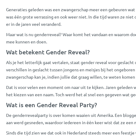
Generaties geleden was een zwangerschap meer een gebeuren wat vr
was één grote verrassing en ook weer niet. In die tijd waren ze niet
er in de jaren veel veranderd.
Maar wat is nu genderreveal? Waar komt het vandaan en waarom doen
mee kunnen en doen.
Wat betekent Gender Reveal?
Als je het letterlijk gaat vertalen, staat gender reveal voor gesl
verschillen in geslacht tussen jongens en meisjes bij het ongebore
zwangerschap kan je, indien jullie dat graag willen, te weten komen 
Dat is voor velen een moment om naar uit te kijken. Jaren geleden w
het kiezen van een naam. Toch werd het al snel een gegeven wat ge
Wat is een Gender Reveal Party?
De genderrevealparty is over komen waaien uit Amerika. Een blogger
aan werd gesneden, waardoor iedereen in één keer wist dat ze een m
Sinds die tijd zien we dat ook in Nederland steeds meer een feestj