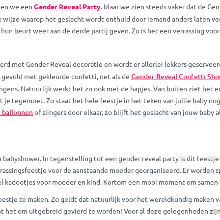
emen we een
Gender Reveal Party
. Maar we zien steeds vaker dat de Gen
f de wijze waarop het geslacht wordt onthuld door iemand anders laten 
n beurt weer aan de derde partij geven. Zo is het een verrassing voor
erd met Gender Reveal decoratie en wordt er allerlei lekkers geserveerd
n gevuld met gekleurde confetti, net als de
Gender Reveal Confetti Sho
ngens. Natuurlijk werkt het zo ook met de hapjes. Van buiten ziet het e
ht je tegemoet. Zo staat het hele feestje in het teken van jullie baby no
 ballonnen
of slingers door elkaar, zo blijft het geslacht van jouw baby 
babyshower. In tegenstelling tot een gender reveal party is dit feestj
rassingsfeestje voor de aanstaande moeder georganiseerd. Er worden sp
 veel kadootjes voor moeder en kind. Kortom een mooi moment om samen 
eestje te maken. Zo geldt dat natuurlijk voor het wereldkundig maken 
nt het om uitgebreid gevierd te worden! Voor al deze gelegenheden zijn