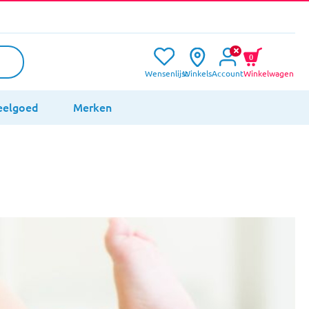
0
Wensenlijst
Winkels
Account
Winkelwagen
eelgoed
Merken