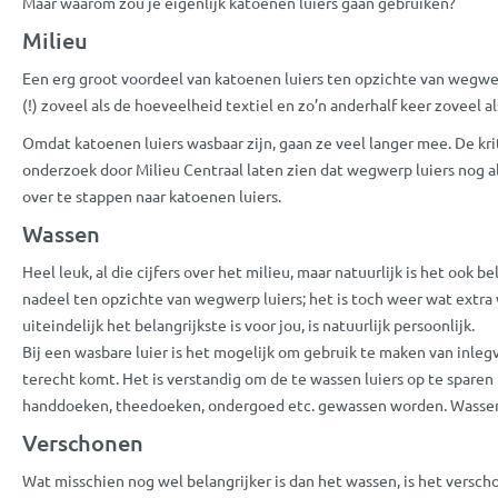
Maar waarom zou je eigenlijk katoenen luiers gaan gebruiken?
Milieu
Een erg groot voordeel van katoenen luiers ten opzichte van wegwerp 
(!) zoveel als de hoeveelheid textiel en zo’n anderhalf keer zoveel 
Omdat katoenen luiers wasbaar zijn, gaan ze veel langer mee. De krit
onderzoek door Milieu Centraal laten zien dat wegwerp luiers nog al
over te stappen naar katoenen luiers.
Wassen
Heel leuk, al die cijfers over het milieu, maar natuurlijk is het ook 
nadeel ten opzichte van wegwerp luiers; het is toch weer wat extra 
uiteindelijk het belangrijkste is voor jou, is natuurlijk persoonlijk.
Bij een wasbare luier is het mogelijk om gebruik te maken van inlegve
terecht komt. Het is verstandig om de te wassen luiers op te sparen 
handdoeken, theedoeken, ondergoed etc. gewassen worden. Wassen o
Verschonen
Wat misschien nog wel belangrijker is dan het wassen, is het verschon