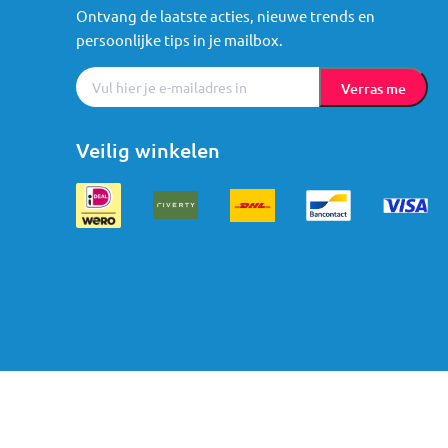
Ontvang de laatste acties, nieuwe trends en
persoonlijke tips in je mailbox.
Verras me
Veilig winkelen