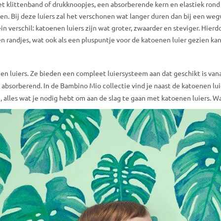
t klittenband of drukknoopjes, een absorberende kern en elastiek ron
en. Bij deze luiers zal het verschonen wat langer duren dan bij een wegw
verschil: katoenen luiers zijn wat groter, zwaarder en steviger. Hierdo
ken randjes, wat ook als een pluspuntje voor de katoenen luier gezien ka
n luiers. Ze bieden een compleet luiersysteem aan dat geschikt is vana
absorberend. In de Bambino Mio collectie vind je naast de katoenen lu
 alles wat je nodig hebt om aan de slag te gaan met katoenen luiers. W