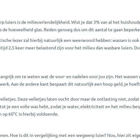
luiers is de milieuvriendelijkheid. Wist je dat 3% van al het huishoude
als de hoeveelheid glas. Reden genoeg dus om dit aantal te gaan beperke
ische lezer zal hierbij natuurlijk een weerwoord hebben: wassen is ook 
tijd 2,5 keer meer belastend zijn voor het milieu dan wasbare luiers. 
belangrijk om te weten wat de voor- en nadelen voor jou zijn. Het wassen 
werk. Aan de andere kant bespaart dit natuurlijk een hoop geld, je hoe
lletjes. Deze velletjes laten vocht door maar de ontlasting niet, zodat d
tot je een volle was hebt, zodat je water, elektriciteit en het milieu 
p 60°C is hierbij voldoende.
en. Hoe is dit in vergelijking met een wegwerp luier? Nou, hier zit eige