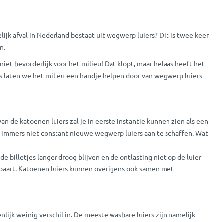
lijk afval in Nederland bestaat uit wegwerp luiers? Dit is twee keer
n.
niet bevorderlijk voor het milieu! Dat klopt, maar helaas heeft het
Dus laten we het milieu een handje helpen door van wegwerp luiers
van de katoenen luiers zal je in eerste instantie kunnen zien als een
ft immers niet constant nieuwe wegwerp luiers aan te schaffen. Wat
e billetjes langer droog blijven en de ontlasting niet op de luier
bespaart. Katoenen luiers kunnen overigens ook samen met
nlijk weinig verschil in. De meeste wasbare luiers zijn namelijk