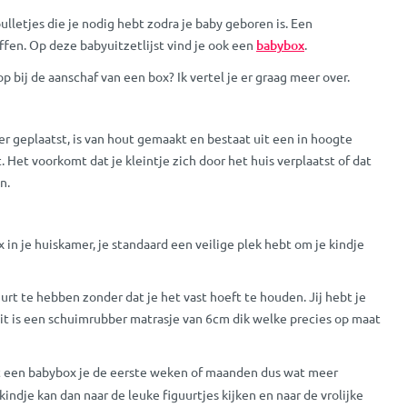
lletjes die je nodig hebt zodra je baby geboren is. Een
ffen. Op deze babyuitzetlijst vind je ook een
babybox
.
 bij de aanschaf van een box? Ik vertel je er graag meer over.
r geplaatst, is van hout gemaakt en bestaat uit een in hoogte
et voorkomt dat je kleintje zich door het huis verplaatst of dat
n.
in je huiskamer, je standaard een veilige plek hebt om je kindje
rt te hebben zonder dat je het vast hoeft te houden. Jij hebt je
Dit is een schuimrubber matrasje van 6cm dik welke precies op maat
dt een babybox je de eerste weken of maanden dus wat meer
indje kan dan naar de leuke figuurtjes kijken en naar de vrolijke