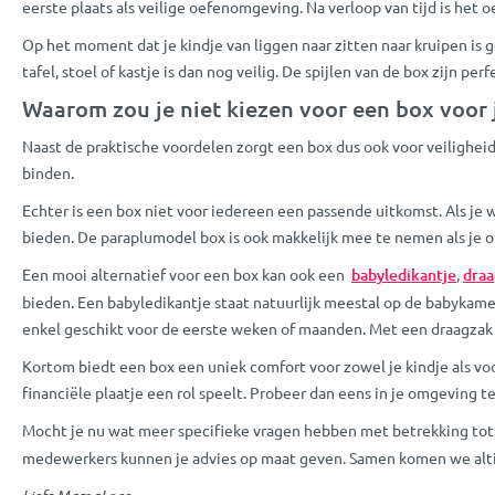
eerste plaats als veilige oefenomgeving. Na verloop van tijd is het 
Op het moment dat je kindje van liggen naar zitten naar kruipen is 
tafel, stoel of kastje is dan nog veilig. De spijlen van de box zijn
Waarom zou je niet kiezen voor een box voor 
Naast de praktische voordelen zorgt een box dus ook voor veiligheid. 
binden.
Echter is een box niet voor iedereen een passende uitkomst. Als je 
bieden. De paraplumodel box is ook makkelijk mee te nemen als je op
Een mooi alternatief voor een box kan ook een
babyledikantje
,
dra
bieden. Een babyledikantje staat natuurlijk meestal op de babykamer 
enkel geschikt voor de eerste weken of maanden. Met een draagzak is 
Kortom biedt een box een uniek comfort voor zowel je kindje als voor
financiële plaatje een rol speelt. Probeer dan eens in je omgeving t
Mocht je nu wat meer specifieke vragen hebben met betrekking tot
medewerkers kunnen je advies op maat geven. Samen komen we altijd