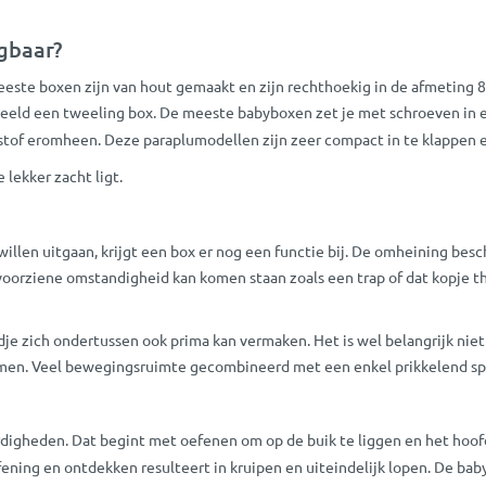
gbaar?
eeste boxen zijn van hout gemaakt en zijn rechthoekig in de afmeting 
voorbeeld een tweeling box. De meeste babyboxen zet je met schroeven in e
tof eromheen. Deze paraplumodellen zijn zeer compact in te klappen en
e lekker zacht ligt.
len uitgaan, krijgt een box er nog een functie bij. De omheining besche
orziene omstandigheid kan komen staan zoals een trap of dat kopje thee
dje zich ondertussen ook prima kan vermaken. Het is wel belangrijk niet
komen. Veel bewegingsruimte gecombineerd met een enkel prikkelend spe
rdigheden. Dat begint met oefenen om op de buik te liggen en het hoofd
fening en ontdekken resulteert in kruipen en uiteindelijk lopen. De baby