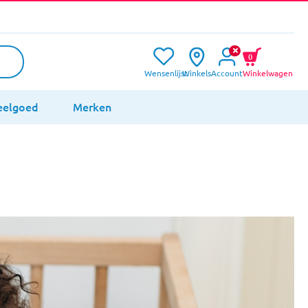
0
Wensenlijst
Winkels
Account
Winkelwagen
eelgoed
Merken