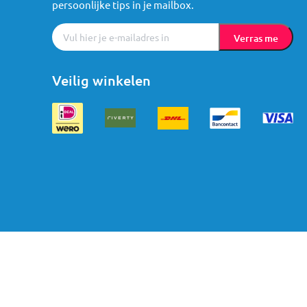
persoonlijke tips in je mailbox.
Verras me
Veilig winkelen
Algemene voorwaarden
Cookies
Privacy
© Mama Loes & Kids B.V.