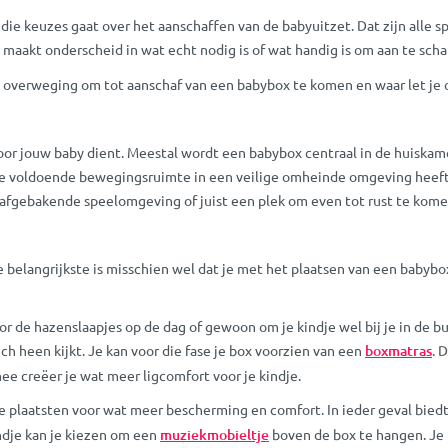
ie keuzes gaat over het aanschaffen van de babyuitzet. Dat zijn alle spu
 maakt onderscheid in wat echt nodig is of wat handig is om aan te scha
e overweging om tot aanschaf van een babybox te komen en waar let je op
oor jouw baby dient. Meestal wordt een babybox centraal in de huiskame
je voldoende bewegingsruimte in een veilige omheinde omgeving heeft. H
 afgebakende speelomgeving of juist een plek om even tot rust te kome
belangrijkste is misschien wel dat je met het plaatsen van een babybox 
de hazenslaapjes op de dag of gewoon om je kindje wel bij je in de buu
ch heen kijkt. Je kan voor die fase je box voorzien van een
boxmatras
. 
mee creëer je wat meer ligcomfort voor je kindje.
te plaatsten voor wat meer bescherming en comfort. In ieder geval bie
indje kan je kiezen om een
muziekmobieltje
boven de box te hangen. Je k