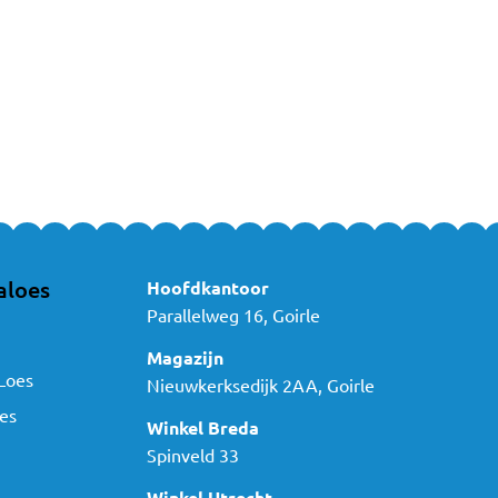
aloes
Hoofdkantoor
Parallelweg 16, Goirle
Magazijn
Loes
Nieuwkerksedijk 2AA, Goirle
es
Winkel Breda
Spinveld 33
Winkel Utrecht