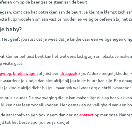
oefenen om op de beentjes te staan aan de beurt.
gegaan, komt dan het optrekken aan de beurt. Je kleintje klampt zich aa
 perfecte hulpmiddelen om aan vast te houden en veilig te oefenen bij het
je baby?
Het geeft jou rust dat je weet dat je kindje daar een veilige eigen omge
wat kleiner behuisd bent kan het wel eens lastig zijn om plaats te mak
 visite gaat.
agwieg
,
kinderwagen
of juist een
draagzak
zijn. Al deze mogelijkheden 
waardoor je kindje dan niet altijd bij jou in de buurt kan zijn. Een dra
je kindje altijd dicht bij jou, maar ook wel weer erg dichtbij waardoor 
 jou als ouder. De overweging die je kan maken ligt dus op het vlak van
e kijken naar leenmogelijkheden. Het gemak en de veiligheid van een box
 de aanschaf van een box, neem dan gerust
contact
op met onze klanten
 tot het beste voor jou en je kindje!