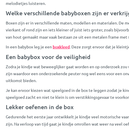
melodietjes luisteren.
Welke verschillende babyboxen zijn er verkrij
Boxen zijn er in verschillende maten, modellen en materialen. De m
vierkant of rond zijn en iets kleiner of juist iets groter, zoals bij
van hout gemaakt maar vaak bestaan ze uit een metalen frame met s
In een babybox leg je een
boxkleed
. Deze zorgt ervoor dat je kleintj
Een babybox voor de veiligheid
Zodra je kindje wat beweeglijker gaat worden en op onderzoek zou wil
zijn waardoor een onderzoekende peuter nog wel eens voor een onvo
uitkomst bieden.
Je kan ervoor kiezen wat speelgoed in de box te leggen zodat je kin
speelgoed zacht en niet te klein is om verstikkingsgevaar te voor
Lekker oefenen in de box
Gedurende het eerste jaar ontwikkelt je kindje veel motorische vaa
zijn. Na verloop van tijd gaat je kindje omrollen wat weer na veel oe