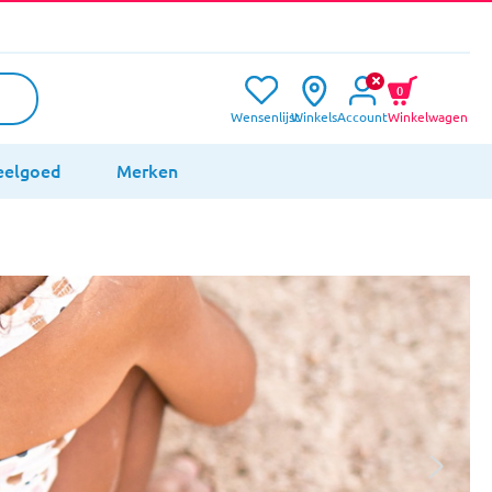
0
Wensenlijst
Winkels
Account
Winkelwagen
eelgoed
Merken