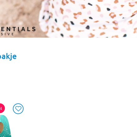
akje
l