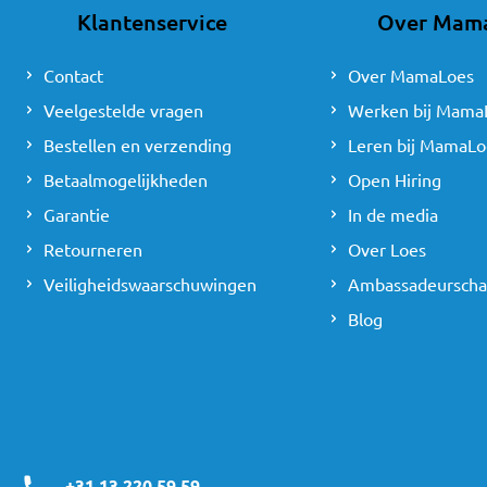
Klantenservice
Over Mam
Contact
Over MamaLoes
Veelgestelde vragen
Werken bij Mama
Bestellen en verzending
Leren bij MamaLo
Betaalmogelijkheden
Open Hiring
Garantie
In de media
Retourneren
Over Loes
Veiligheidswaarschuwingen
Ambassadeursch
Blog
+31 13 220 59 59