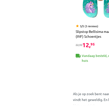
5/5 (3 reviews)
Slipstop Bellisima ma
(INF) Schoentjes
12,
95
22,95
Vandaag besteld, 
huis
Als je op zoek bent na
vindt het geweldig. En
kleine meisje!