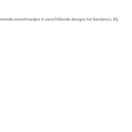
mende zonnehoedjes in verschillende designs tot bandana's. Bij
t ons op. Of kom gezellig langs in een van
onze winkels
. Team