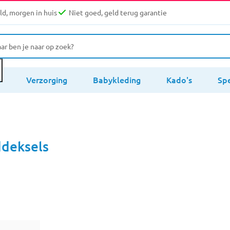
d, morgen in huis
Niet goed, geld terug garantie
s
Verzorging
Babykleding
Kado's
Sp
ddeksels