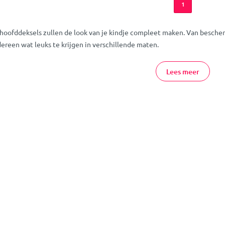
1
 hoofddeksels zullen de look van je kindje compleet maken. Van bescher
ereen wat leuks te krijgen in verschillende maten.
nline Bestellen
Lees meer
r de zonnehoedjes of andere hoofddeksels, neem dan gerust
contact
me
klaar.