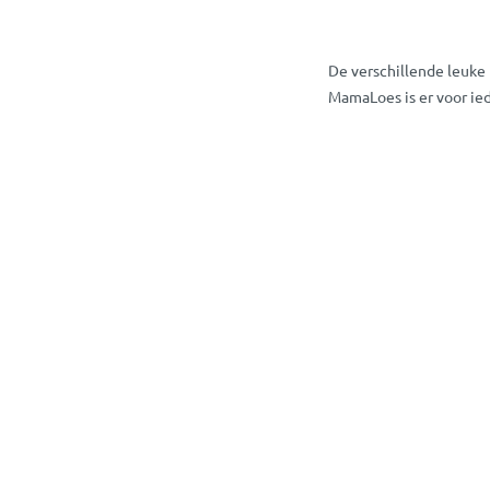
De verschillende leuke
MamaLoes is er voor ied
Hoofddeksels O
Heeft u nog vragen ove
MamaLoes staat voor je 