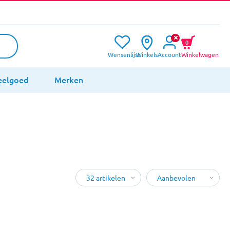
0
Wensenlijst
Winkels
Account
Winkelwagen
eelgoed
Merken