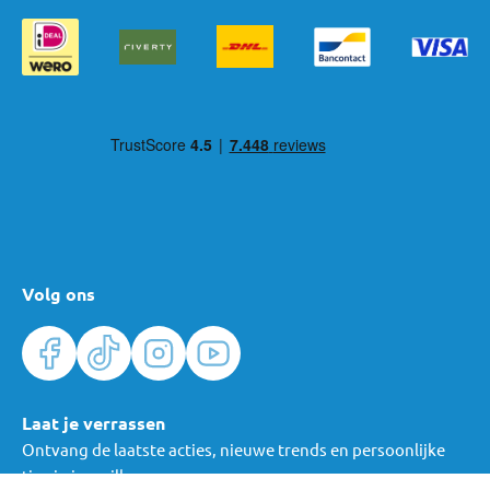
De leeftijd waarop een baby in een kinderstoel kan, varieert per
model. Sommige baby kinderstoelen zijn al geschikt
vanaf de
geboorte.
Dit zijn vaak
meegroei kinderstoelen
met een speciale
newborn set of ligstand. Je baby ligt hierbij in een veilige, licht
achterover gekantelde houding. Zo zit je kindje al vanaf het
begin bij jullie aan tafel, zonder dat het rechtop hoeft te zitten.
Gebruik een kinderstoel vanaf de geboorte alleen wanneer het
model hier speciaal voor ontworpen is en volg altijd de
meegeleverde gebruiksinstructies.
Kinderstoel vanaf 6 maanden
Volg ons
De meeste kinderstoelen zijn geschikt vanaf
ongeveer 6
maanden
, rond deze leeftijd kan een baby meestal zelfstandig
zitten. Dat betekent dat je kindje rechtop kan blijven zitten,
zonder om te vallen en voldoende kracht heeft in de nek en rug.
Dit is belangrijk, omdat een kinderstoel een zittende houding
Laat je verrassen
vraagt. Ook is dit vaak het moment waarop je start met de eerste
Ontvang de laatste acties, nieuwe trends en persoonlijke
hapjes. Je baby kan dan stabiel genoeg zitten om veilig te eten.
tips in je mailbox.