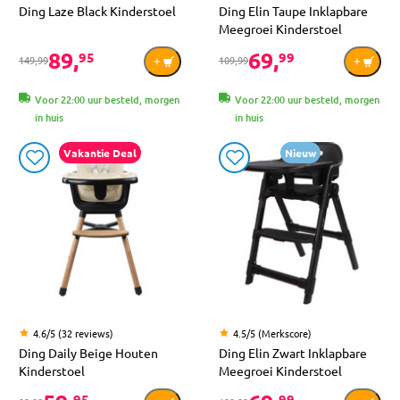
Ding Laze Black Kinderstoel
Ding Elin Taupe Inklapbare
Meegroei Kinderstoel
89,
69,
95
99
149,99
109,99
Voor 22:00 uur besteld, morgen
Voor 22:00 uur besteld, morgen
in huis
in huis
Vakantie Deal
Nieuw
4.6/5 (32 reviews)
4.5/5 (Merkscore)
Ding Daily Beige Houten
Ding Elin Zwart Inklapbare
Kinderstoel
Meegroei Kinderstoel
95
99