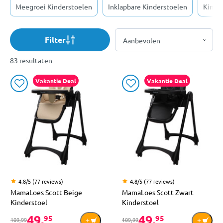
Meegroei Kinderstoelen
Inklapbare Kinderstoelen
Kinder
Filter
83 resultaten
Vakantie Deal
Vakantie Deal
4.8/5 (77 reviews)
4.8/5 (77 reviews)
MamaLoes Scott Beige
MamaLoes Scott Zwart
Kinderstoel
Kinderstoel
49,
49,
95
95
109,99
109,99