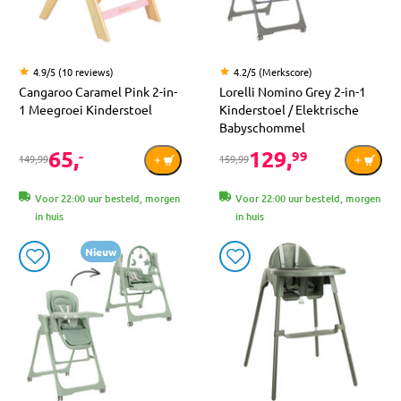
4.9/5 (10 reviews)
4.2/5 (Merkscore)
Cangaroo Caramel Pink 2-in-
Lorelli Nomino Grey 2-in-1
1 Meegroei Kinderstoel
Kinderstoel / Elektrische
Babyschommel
65,
129,
-
99
149,99
159,99
Voor 22:00 uur besteld, morgen
Voor 22:00 uur besteld, morgen
in huis
in huis
Nieuw