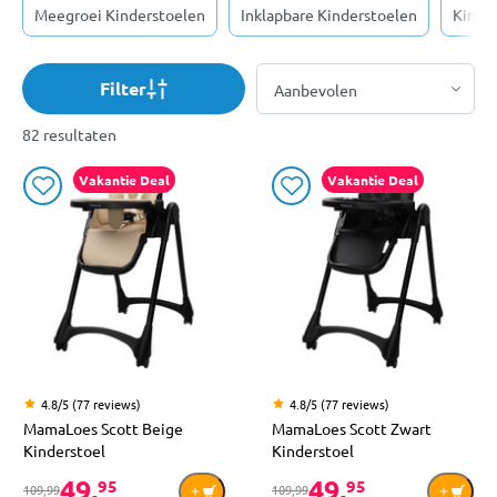
Meegroei Kinderstoelen
Inklapbare Kinderstoelen
Kinder
Filter
82 resultaten
Vakantie Deal
Vakantie Deal
4.8/5 (77 reviews)
4.8/5 (77 reviews)
MamaLoes Scott Beige
MamaLoes Scott Zwart
Kinderstoel
Kinderstoel
49,
49,
95
95
109,99
109,99