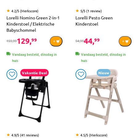
4.2/5 (Merkscore)
5/5 (1 review)
Lorelli Nomino Green 2-in-1
Lorelli Pesto Green
Kinderstoel / Elektrische
Kinderstoel
Babyschommel
129,
44,
99
99
159,99
54,99
Vandaag besteld, dinsdag in
Vandaag besteld, dinsdag in
huis
huis
Vakantie Deal
Nieuw
4.9/5 (41 reviews)
4.5/5 (Merkscore)