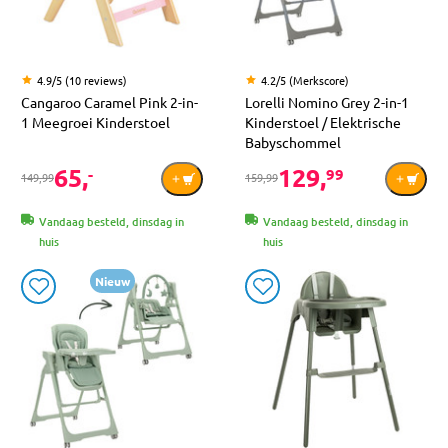
4.9/5 (10 reviews)
4.2/5 (Merkscore)
Cangaroo Caramel Pink 2-in-
Lorelli Nomino Grey 2-in-1
1 Meegroei Kinderstoel
Kinderstoel / Elektrische
Babyschommel
65,
129,
-
99
149,99
159,99
Vandaag besteld, dinsdag in
Vandaag besteld, dinsdag in
huis
huis
Nieuw