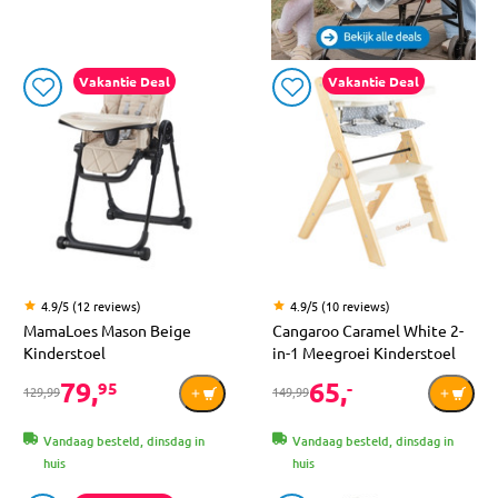
Vakantie Deal
Vakantie Deal
4.9/5 (12 reviews)
4.9/5 (10 reviews)
MamaLoes Mason Beige
Cangaroo Caramel White 2-
Kinderstoel
in-1 Meegroei Kinderstoel
79,
65,
95
-
129,99
149,99
Vandaag besteld, dinsdag in
Vandaag besteld, dinsdag in
huis
huis