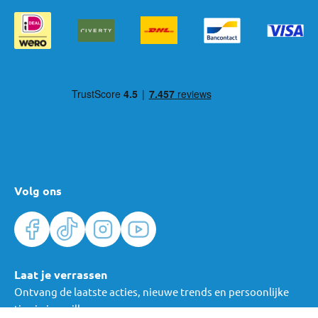
De leeftijd waarop een baby in een kinderstoel kan, varieert per
model. Sommige baby kinderstoelen zijn al geschikt
vanaf de
geboorte.
Dit zijn vaak
meegroei kinderstoelen
met een speciale
newborn set of ligstand. Je baby ligt hierbij in een veilige, licht
achterover gekantelde houding. Zo zit je kindje al vanaf het
begin bij jullie aan tafel, zonder dat het rechtop hoeft te zitten.
Gebruik een kinderstoel vanaf de geboorte alleen wanneer het
model hier speciaal voor ontworpen is en volg altijd de
meegeleverde gebruiksinstructies.
Kinderstoel vanaf 6 maanden
Volg ons
De meeste kinderstoelen zijn geschikt vanaf
ongeveer 6
maanden
, rond deze leeftijd kan een baby meestal zelfstandig
zitten. Dat betekent dat je kindje rechtop kan blijven zitten,
zonder om te vallen en voldoende kracht heeft in de nek en rug.
Dit is belangrijk, omdat een kinderstoel een zittende houding
Laat je verrassen
vraagt. Ook is dit vaak het moment waarop je start met de eerste
Ontvang de laatste acties, nieuwe trends en persoonlijke
hapjes. Je baby kan dan stabiel genoeg zitten om veilig te eten.
tips in je mailbox.