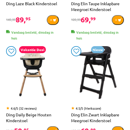
Ding Laze Black Kinderstoel
Ding Elin Taupe Inklapbare
Meegroei Kinderstoel
89,
69,
95
99
149,99
109,99
Vandaag besteld, dinsdag in
Vandaag besteld, dinsdag in
huis
huis
Vakantie Deal
Nieuw
4.6/5 (32 reviews)
4.5/5 (Merkscore)
Ding Daily Beige Houten
Ding Elin Zwart Inklapbare
Kinderstoel
Meegroei Kinderstoel
95
99