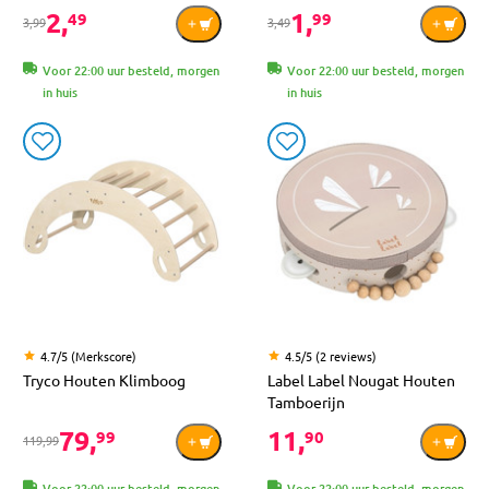
2,
1,
49
99
3,99
3,49
Voor 22:00 uur besteld, morgen
Voor 22:00 uur besteld, morgen
in huis
in huis
4.7/5 (Merkscore)
4.5/5 (2 reviews)
Tryco Houten Klimboog
Label Label Nougat Houten
Tamboerijn
79,
11,
99
90
119,99
Voor 22:00 uur besteld, morgen
Voor 22:00 uur besteld, morgen