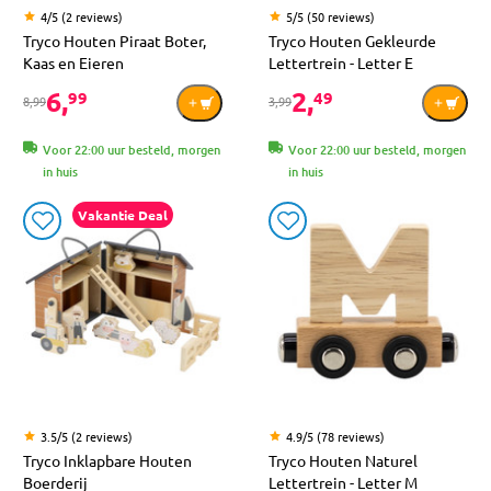
4/5 (2 reviews)
5/5 (50 reviews)
Tryco Houten Piraat Boter,
Tryco Houten Gekleurde
Kaas en Eieren
Lettertrein - Letter E
6,
2,
99
49
8,99
3,99
Voor 22:00 uur besteld, morgen
Voor 22:00 uur besteld, morgen
in huis
in huis
Vakantie Deal
3.5/5 (2 reviews)
4.9/5 (78 reviews)
Tryco Inklapbare Houten
Tryco Houten Naturel
Boerderij
Lettertrein - Letter M