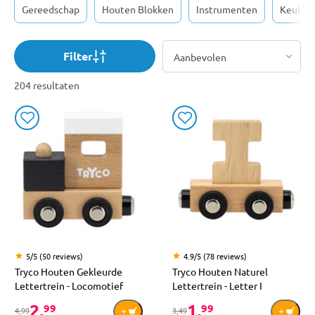
Gereedschap
Houten Blokken
Instrumenten
Keukens
Filter
204 resultaten
5/5 (50 reviews)
4.9/5 (78 reviews)
Tryco Houten Gekleurde
Tryco Houten Naturel
Lettertrein - Locomotief
Lettertrein - Letter I
2,
1,
99
99
4,99
3,49