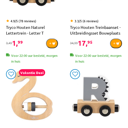
4.9/5 (78 reviews)
3.3/5 (6 reviews)
Tryco Houten Naturel
Tryco Houten Treinbaanset -
Lettertrein - Letter T
Uitbreidingsset Bouwplaats
1,
17,
99
95
3,49
34,99
Voor 22:00 uur besteld, morgen
Voor 22:00 uur besteld, morgen
in huis
in huis
Vakantie Deal