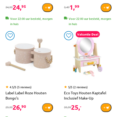
24,
1,
95
99
34,99
3,49
Voor 22:00 uur besteld, morgen
Voor 22:00 uur besteld, morgen
in huis
in huis
Vakantie Deal
4.5/5 (5 reviews)
5/5 (2 reviews)
Label Label Roze Houten
Eco Toys Houten Kaptafel
Bongo's
Inclusief Make-Up
26,
25,
90
-
29,99
39,99