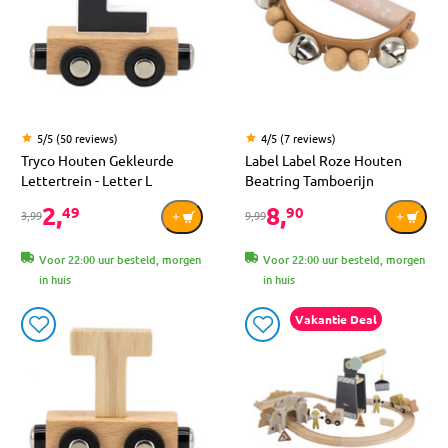
5/5 (50 reviews)
4/5 (7 reviews)
Tryco Houten Gekleurde
Label Label Roze Houten
Lettertrein - Letter L
Beatring Tamboerijn
2,
8,
49
90
3,99
9,99
Voor 22:00 uur besteld, morgen
Voor 22:00 uur besteld, morgen
in huis
in huis
Vakantie Deal