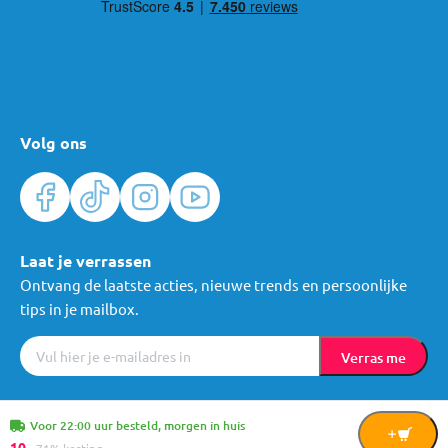
Volg ons
Laat je verrassen
Ontvang de laatste acties, nieuwe trends en persoonlijke
tips in je mailbox.
Verras me
Algemene voorwaarden
Cookies
Privacy
© Mama Loes & Kids B.V.
Voor 22:00 uur besteld, morgen in huis
In
10,
-