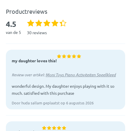
Speelboog met vrolijk gekleurde speeltjes en een spiegeltje
Zacht en comfortabel speelkleed
Kleur:
Multicolor
Productreviews
Piano spelen met voetjes of handjes
Stevig en stabiel ontwerp voorkomt kantelen
Geslacht:
4.5
Jongen, Meisje
Stimuleert motorische vaardigheden, visuele ontwikkeling en
van de 5
30 reviews
hand-oogcoördinatie
Afmetingen:
65 x 105 cm
Exclusief 3 AA-batterijen (los bij te bestellen)
Leeftijd: vanaf 0 maanden
Materiaal:
Polyester
Afmetingen: 105 x 65 cm
my daughter loves this!
EAN:
8906156553693
Moni Toys Piano Activiteiten Speelkleed
Review over artikel:
Artikelcode:
111951
wonderful design. My daughter enjoys playing with it so
much. satisfied with this purchase
Door huda sallam geplaatst op 6 augustus 2026