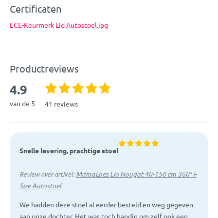
Certificaten
ECE-Keurmerk Lio Autostoel.jpg
Productreviews
4.9
van de 5
41 reviews
Snelle levering, prachtige stoel
MamaLoes Lio Nougat 40-150 cm 360° i-
Review over artikel:
Size Autostoel
We hadden deze stoel al eerder besteld en weg gegeven
aan onze dochter. Het was toch handig om zelf ook een