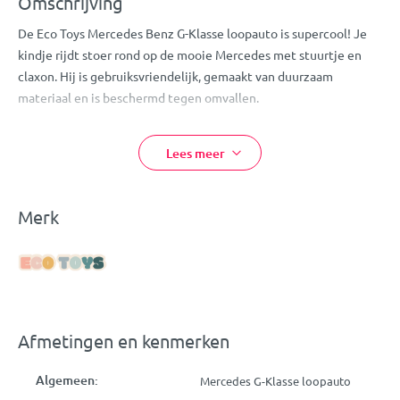
Omschrijving
De Eco Toys Mercedes Benz G-Klasse loopauto is supercool! Je
kindje rijdt stoer rond op de mooie Mercedes met stuurtje en
claxon. Hij is gebruiksvriendelijk, gemaakt van duurzaam
materiaal en is beschermd tegen omvallen.
In het zadel kan je kindje kleiner speelgoed opbergen. De
Lees meer
stabiele, verwijderbare rugleuning verhoogt de veiligheid
tijdens het spelen. De beentjes worden alvast getraind en zo
helpt de Eco Toys loopauto je kindje bij het leren lopen! Een
Merk
prachtig autootje om lekker op rond te racen!
Eigenschappen:
Eco Toys Mercedes G-klasse Loopauto
Kleur: zwart
Stuur met claxon
Afmetingen en kenmerken
Claxon werkt op 2x AA batterij (niet inbegrepen, los
verkrijgbaar)
Algemeen:
Mercedes G-Klasse loopauto
Opbergruimte voor speelgoed onder de zitting