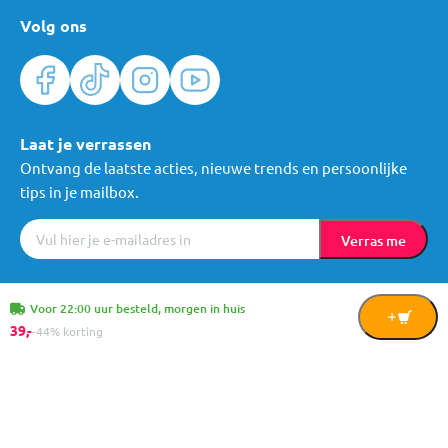
Volg ons
Laat je verrassen
Ontvang de laatste acties, nieuwe trends en persoonlijke
tips in je mailbox.
Verras me
Algemene voorwaarden
Cookies
Privacy
© Mama Loes & Kids B.V.
Voor 22:00 uur besteld, morgen in huis
In
39,
-
-44% korting
Winkelwagen