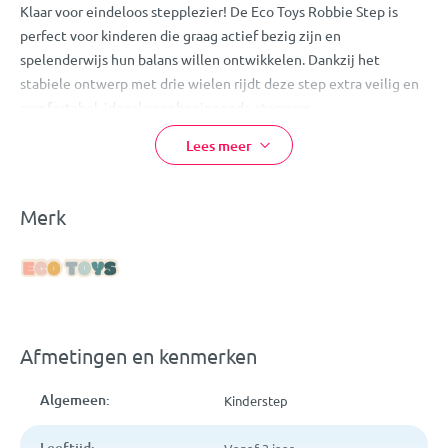
Klaar voor eindeloos stepplezier! De Eco Toys Robbie Step is
perfect voor kinderen die graag actief bezig zijn en
spelenderwijs hun balans willen ontwikkelen. Dankzij het
stabiele ontwerp met drie wielen rijdt deze step extra veilig en
comfortabel, ideaal voor beginnende steppers.
De Robbie Step is voorzien van een verstelbaar stuur met
Lees meer
meerdere hoogtestanden, zodat de step eenvoudig meegroeit
met je kindje. Het stevige antislip voetplateau biedt extra grip
tijdens het rijden en met de handige achterrem kan je kindje
Merk
veilig tot stilstand komen. Dankzij de kantelbesturing leert je
kindje soepel sturen door het lichaamsgewicht te verplaatsen.
Een fijne combinatie van plezier, comfort en veiligheid!
Eigenschappen:
Afmetingen en kenmerken
Eco Toys Robbie Step
Kleur: wit met beige
Algemeen:
Kinderstep
Voorzien van drie wielen voor extra stabiliteit
Verstelbaar stuur in meerdere hoogtes
Leeftijd: