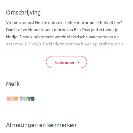
Omschrijving
Vroom vroom..! Heb je ook zo'n kleine motormuis thuis zitten?
Dan is deze Honda kinder motor van Eco Toys perfect voor je
kindje! Deze kindermotor wordt elektrische aangedreven en
gaat max. 2-3 km/u. De kindermotor heeft een oplaadbare accu
(6V/4.5Ah) en wordt uiteraard geleverd inclusief adapter. Je
kleine geeft gas door het voetpedaal in te drukken en rijden
Lees meer
maar! Hij rijdt vooruit en achteruit.
Deze speelgoedmotor is tot in detail uitgewerkt zodat hij eruit
ziet als een échte motor. Zo heeft hij werkende lampen, een
Merk
claxon, velgen en handige zijwieltjes die ervoor zorgen dat je
kindje niet omvalt. Door alle details heeft de elektrische motor
een superstoere look. Hij heeft een werkende koplamp, handige
buitenspiegels, een dashboard, coole velgen en een kenteken.
De Honda is geschikt voor kleine motormuisjes vanaf 3 jaar tot
Afmetingen en kenmerken
max. 30 kg.