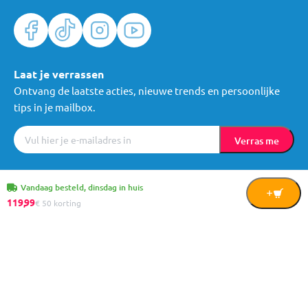
Laat je verrassen
Ontvang de laatste acties, nieuwe trends en persoonlijke
tips in je mailbox.
Verras me
Algemene voorwaarden
Cookies
Privacy
© Mama Loes & Kids B.V.
Vandaag besteld, dinsdag in huis
In
119,
99
€ 50 korting
Winkelwagen