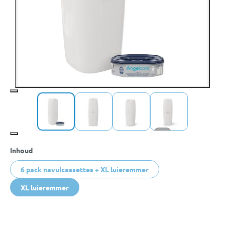
+10
Inhoud
6 pack navulcassettes + XL luieremmer
XL luieremmer