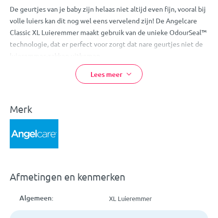
De geurtjes van je baby zijn helaas niet altijd even fijn, vooral bij
volle luiers kan dit nog wel eens vervelend zijn! De Angelcare
Classic XL Luieremmer maakt gebruik van de unieke OdourSeal™
technologie, dat er perfect voor zorgt dat nare geurtjes niet de
luieremmer-zakken uitkomen.
Hij is dankzij het push & lock systeem erg eenvoudig in gebruik.
Lees meer
Je legt de volle luier in de luieremmer en sluit deze vervolgens
weer, dankzij de luchtdicht gelaagde foliebuis met geurbarrière
ontsnappen er geen nare geurtjes. Deze luieremmer wordt
Merk
standaard geleverd met
één navulcassette,
hier kan je ongeveer
een maand mee vooruit. Extra navulcassettes zijn
apart
verkrijgbaar
.
Met deze handige luieremmer hoef je minder vaak naar de
container te lopen. Er passen namelijk tot wel 70 luiers in!
Afmetingen en kenmerken
Dankzij het vernieuwde ontwerp worden luiers niet individueel
verpakt, dit betekent dat de navulcassette langer meegaat en je
Algemeen:
XL Luieremmer
minder plastic verspilt.